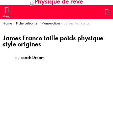
S
Menu
You are here:
Home
Fiche célébrité
Mensuration
James Franco taille poids physique style origines
James Franco taille poids physique
style origines
by
coach Dream