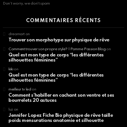
Don't worry, we don't spam
COMMENTAIRES RÉCENTS
dreamart
on
Trouver son morphotype sur physique de rêve
Comment trouver son propre style? | Pomme Passion Blog
on
Quel est mon type de corps “les différentes
silhouettes féminines”
kiki
on
Quel est mon type de corps “les différentes
silhouettes féminines”
meilleur tv led
on
Comment s’habiller en cachant son ventre et ses
bourrelets 20 astuces
luz
on
Jennifer Lopez Fiche Bio physique de rêve taille
poids mensurations anatomie et silhouette