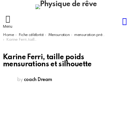
S
Menu
You are here:
Home
Fiche célébrité
Mensuration
mensuration présentateur femme
Karine Ferri, taille poids mensurations et silhouette
Karine Ferri, taille poids
mensurations et silhouette
by
coach Dream