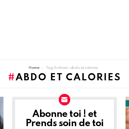
Home
Tag Archives: abdo et calories
ABDO ET CALORIES
Abonne toi ! et
NEWSLETTER
Prends soin de toi