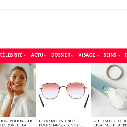
 CÉLÉBRITÉ
ACTU
DOSSIER
VISAGE
SEINS
F
TIONS POUR TRAITER
DE NOUVELLES LUNETTES
QUEL EST LE RÔLE DE
RFECTIONS DE LA
POUR CHANGER DE VISAGE :
CRÉATINE SUR LA PRI