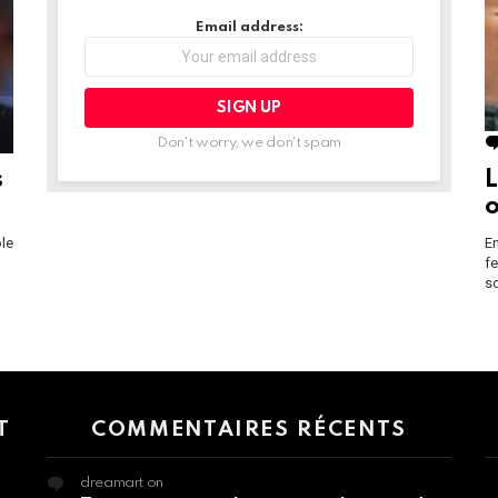
Email address:
Don't worry, we don't spam
s
L
o
ôle
En
fe
so
 > G1 Socials > Instagram.
T
COMMENTAIRES RÉCENTS
dreamart
on