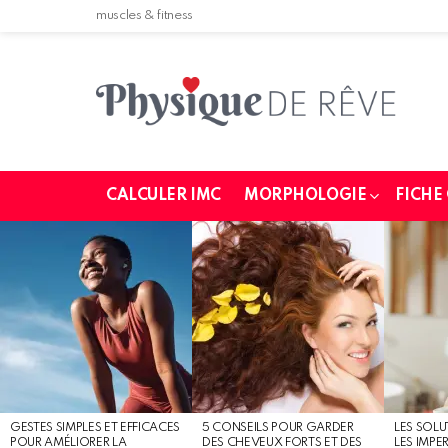
muscles & fitness
CALCULER IMC
MORPHOLOGIE
FICHE
MOST
SHARED
STORIES
GESTES SIMPLES ET EFFICACES
5 CONSEILS POUR GARDER
LES SOLU
POUR AMÉLIORER LA
DES CHEVEUX FORTS ET DES
LES IMPE