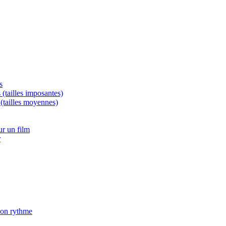
s
 (tailles imposantes)
 (tailles moyennes)
r un film
r
son rythme