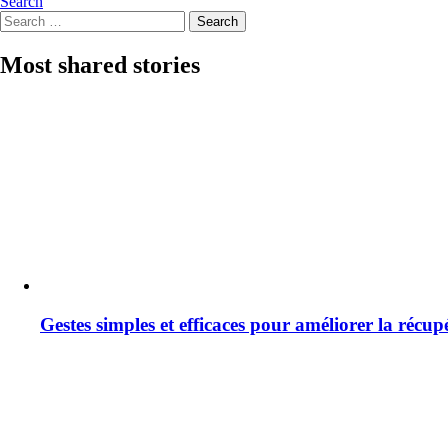
Search
Search
Search
for:
Most shared stories
Gestes simples et efficaces pour améliorer la récup