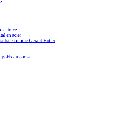
?
 et tracé.
tal en acier
spartiate comme Gerard Butler
n poids du corps