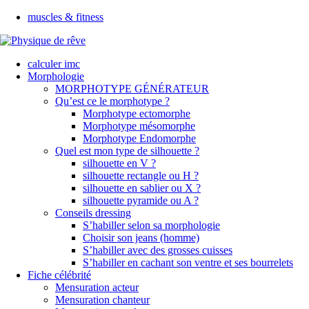
muscles & fitness
calculer imc
Morphologie
MORPHOTYPE GÉNÉRATEUR
Qu’est ce le morphotype ?
Morphotype ectomorphe
Morphotype mésomorphe
Morphotype Endomorphe
Quel est mon type de silhouette ?
silhouette en V ?
silhouette rectangle ou H ?
silhouette en sablier ou X ?
silhouette pyramide ou A ?
Conseils dressing
S’habiller selon sa morphologie
Choisir son jeans (homme)
S’habiller avec des grosses cuisses
S’habiller en cachant son ventre et ses bourrelets
Fiche célébrité
Mensuration acteur
Mensuration chanteur