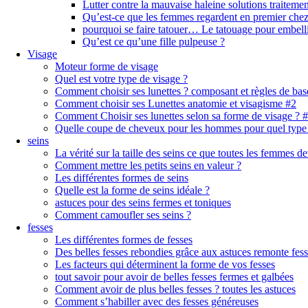
Lutter contre la mauvaise haleine solutions traitemen
Qu’est-ce que les femmes regardent en premier ch
pourquoi se faire tatouer… Le tatouage pour embell
Qu’est ce qu’une fille pulpeuse ?
Visage
Moteur forme de visage
Quel est votre type de visage ?
Comment choisir ses lunettes ? composant et règles de bas
Comment choisir ses Lunettes anatomie et visagisme #2
Comment Choisir ses lunettes selon sa forme de visage ? 
Quelle coupe de cheveux pour les hommes pour quel type
seins
La vérité sur la taille des seins ce que toutes les femmes de
Comment mettre les petits seins en valeur ?
Les différentes formes de seins
Quelle est la forme de seins idéale ?
astuces pour des seins fermes et toniques
Comment camoufler ses seins ?
fesses
Les différentes formes de fesses
Des belles fesses rebondies grâce aux astuces remonte fes
Les facteurs qui déterminent la forme de vos fesses
tout savoir pour avoir de belles fesses fermes et galbées
Comment avoir de plus belles fesses ? toutes les astuces
Comment s’habiller avec des fesses généreuses