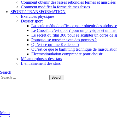
Comment obtenir des fesses rebondies fermes et musclées 
Comment modifier la forme de mes fesses
SPORT / TRANSFORMATION
Exercices physiques
Dossier sport
La seule méthode efficace pour obtenir des abdos sec
Le Crossfit, c’est quoi ? pour un physique et un men
Le secret du film 300 pour se sculpter un corps de 
Pourquoi se muscler avec des pompes ?
Qu’est ce qu’une Kettlebell ?
Qu’est ce que le barhitting technique de musculatio
Electrostimulation comprendre pour choisir
Métamorphoses des stars
L’entraînement des stars
Search
Search
Search
for:
Menu