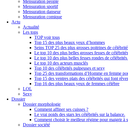
Mensuration people
Mensuration sportif
Mensuration danseur
Mensuration comique
Actu
Actualité
Les tops
TOP voir tous
Top 15 des plus beaux yeux d’hommes
Seins TOP 25 des plus grosses poitrines de célébrité
Le top 10 des plus belles grosses fesses de célébrités
Le top 10 des plus belles fesses rondes de célébrités
Le top 10 des acteurs musclés
Top 10 des célébrités pulpeuses et sexy
Top 25 des transformations d’Homme en femme pou
Top 15 des ventres plats des célébrités qui font rêve
Top 16 des plus beaux yeux de femmes célébre
LOL
Sexy
Dossier
Dossier morphologie
Comment affiner ses cuisses ?
Le vrai poids des stars les célébrités sur la balance.
Comment choisir le meilleur régime pour maigrir à 
Dossier société