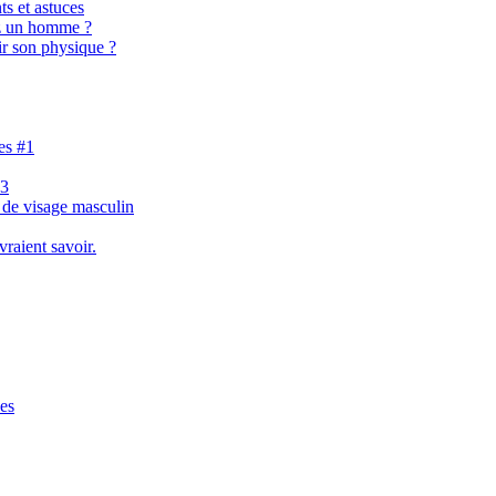
ts et astuces
ez un homme ?
ir son physique ?
es #1
#3
 de visage masculin
vraient savoir.
ses