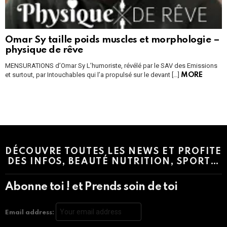
Omar Sy taille poids muscles et morphologie –
physique de rêve
MENSURATIONS d’Omar Sy L’humoriste, révélé par le SAV des Emissions
et surtout, par Intouchables qui l’a propulsé sur le devant […]
MORE
Instagram module disabled. Please enable it in the WP Admin >
Settings > G1 Socials > Instagram.
DÉCOUVRE TOUTES LES NEWS ET PROFITE
DES INFOS, BEAUTÉ NUTRITION, SPORT…
Abonne toi ! et Prends soin de toi
Email address: