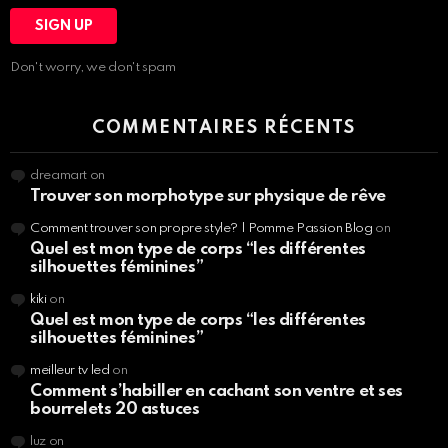
Don't worry, we don't spam
COMMENTAIRES RÉCENTS
dreamart
on
Trouver son morphotype sur physique de rêve
Comment trouver son propre style? | Pomme Passion Blog
on
Quel est mon type de corps “les différentes
silhouettes féminines”
kiki
on
Quel est mon type de corps “les différentes
silhouettes féminines”
meilleur tv led
on
Comment s’habiller en cachant son ventre et ses
bourrelets 20 astuces
luz
on