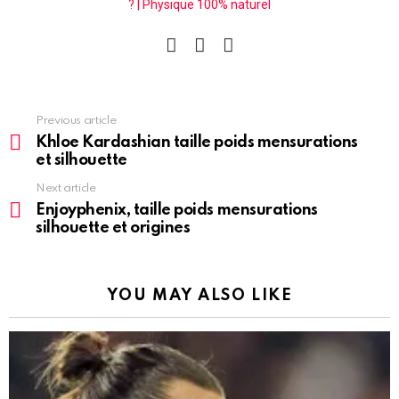
? | Physique 100% naturel
facebook
instagram
pinterest
See
Previous article
more
Khloe Kardashian taille poids mensurations
et silhouette
Next article
Enjoyphenix, taille poids mensurations
silhouette et origines
YOU MAY ALSO LIKE