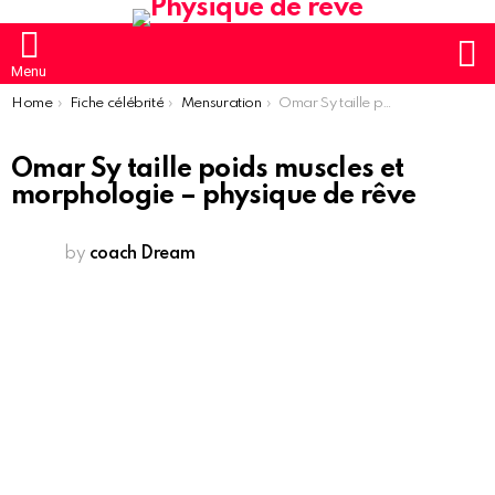
S
Menu
You are here:
Home
Fiche célébrité
Mensuration
Omar Sy taille poids muscles et morphologie – physique de rêve
Omar Sy taille poids muscles et
morphologie – physique de rêve
by
coach Dream