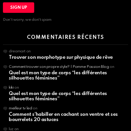
Don't worry, we don't spam
COMMENTAIRES RÉCENTS
dreamart
on
Trouver son morphotype sur physique de rêve
Comment trouver son propre style? | Pomme Passion Blog
on
Quel est mon type de corps “les différentes
silhouettes féminines”
kiki
on
Quel est mon type de corps “les différentes
silhouettes féminines”
meilleur tv led
on
Comment s’habiller en cachant son ventre et ses
bourrelets 20 astuces
luz
on