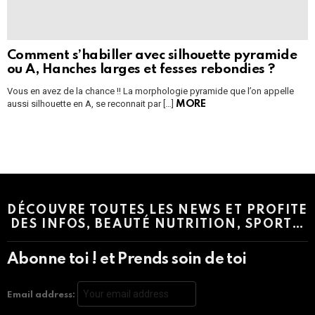
Comment s’habiller avec silhouette pyramide
ou A, Hanches larges et fesses rebondies ?
Vous en avez de la chance !! La morphologie pyramide que l’on appelle
aussi silhouette en A, se reconnait par […]
MORE
Instagram module disabled. Please enable it in the WP Admin >
Settings > G1 Socials > Instagram.
DÉCOUVRE TOUTES LES NEWS ET PROFITE
DES INFOS, BEAUTÉ NUTRITION, SPORT…
Abonne toi ! et Prends soin de toi
Email address: