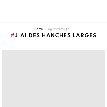
You are here:
Home
Tag Archives: j’ai des hanches larges
J’AI DES HANCHES LARGES
LATEST
STORIES