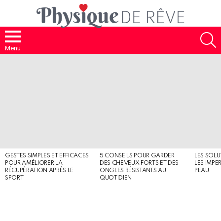
S
Menu
MOST
SHARED
STORIES
GESTES SIMPLES ET EFFICACES
5 CONSEILS POUR GARDER
LES SOLU
POUR AMÉLIORER LA
DES CHEVEUX FORTS ET DES
LES IMPE
RÉCUPÉRATION APRÈS LE
ONGLES RÉSISTANTS AU
PEAU
SPORT
QUOTIDIEN