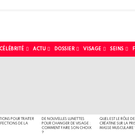
 CÉLÉBRITÉ
ACTU
DOSSIER
VISAGE
SEINS
F
TIONS POUR TRAITER
DE NOUVELLES LUNETTES
QUEL EST LE RÔLE DE
RFECTIONS DE LA
POUR CHANGER DE VISAGE :
CRÉATINE SUR LA PRI
COMMENT FAIRE SON CHOIX
MASSE MUSCULAIRE 
?