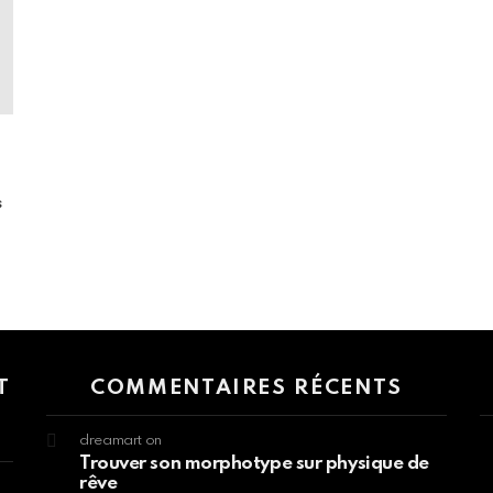
s
 > G1 Socials > Instagram.
T
COMMENTAIRES RÉCENTS
dreamart
on
Trouver son morphotype sur physique de
rêve