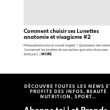
Comment choisir ses Lunettes
anatomie et visagisme #2
Prévisualiser(ouvre un nouvel onglet) 1. Épaisseurs des verre
:Concernant les lunettes de vue sachez que votre choix sera
dicté par […]
MORE
Instagram module disabled. Please enable it in the WP Admin > Settings
DÉCOUVRE TOUTES LES NEWS E
PROFITE DES INFOS, BEAUTÉ
NUTRITION, SPORT…