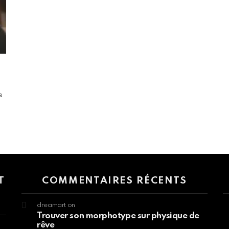
s
 > G1 Socials > Instagram.
T
COMMENTAIRES RÉCENTS
dreamart
on
Trouver son morphotype sur physique de
rêve