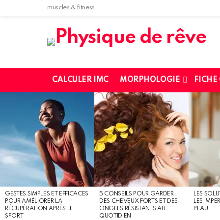
muscles & fitness
CALCULER IMC
MORPHOLOGIE
FICHE
MOST
SHARED
STORIES
GESTES SIMPLES ET EFFICACES
5 CONSEILS POUR GARDER
LES SOLU
POUR AMÉLIORER LA
DES CHEVEUX FORTS ET DES
LES IMPE
RÉCUPÉRATION APRÈS LE
ONGLES RÉSISTANTS AU
PEAU
SPORT
QUOTIDIEN