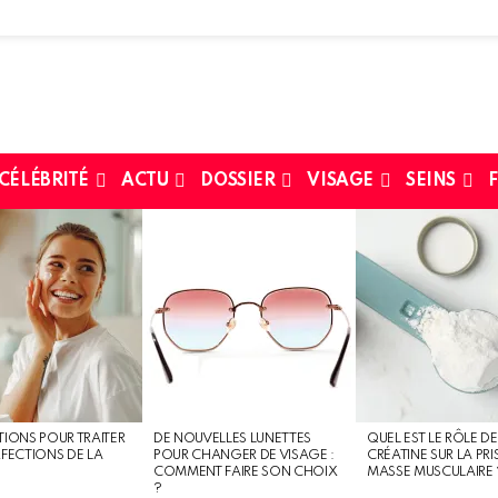
 CÉLÉBRITÉ
ACTU
DOSSIER
VISAGE
SEINS
F
TIONS POUR TRAITER
DE NOUVELLES LUNETTES
QUEL EST LE RÔLE DE
RFECTIONS DE LA
POUR CHANGER DE VISAGE :
CRÉATINE SUR LA PRI
COMMENT FAIRE SON CHOIX
MASSE MUSCULAIRE 
?