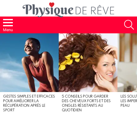
S
Menu
MOST
SHARED
STORIES
GESTES SIMPLES ET EFFICACES
5 CONSEILS POUR GARDER
LES SOLU
POUR AMÉLIORER LA
DES CHEVEUX FORTS ET DES
LES IMPE
RÉCUPÉRATION APRÈS LE
ONGLES RÉSISTANTS AU
PEAU
SPORT
QUOTIDIEN