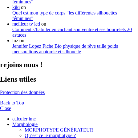
féminines”
kiki
on
Quel est mon type de corps “les différentes silhouettes
féminines”
meilleur tv led
on
Comment s’habiller en cachant son ventre et ses bourrelets 20
astuces
luz
on
Jennifer Lopez Fiche Bio physique de rêve taille poids
mensurations anatomie et silhouette
rejoins nous !
Liens utiles
Protection des données
Back to Top
Close
calculer imc
Morphologie
MORPHOTYPE GÉNÉRATEUR
Qu’est ce le morphotype ?