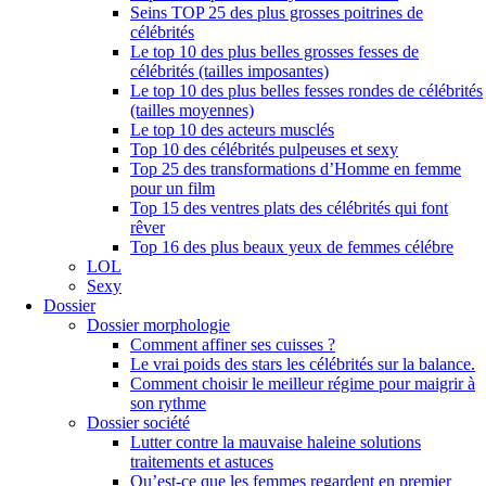
Seins TOP 25 des plus grosses poitrines de
célébrités
Le top 10 des plus belles grosses fesses de
célébrités (tailles imposantes)
Le top 10 des plus belles fesses rondes de célébrités
(tailles moyennes)
Le top 10 des acteurs musclés
Top 10 des célébrités pulpeuses et sexy
Top 25 des transformations d’Homme en femme
pour un film
Top 15 des ventres plats des célébrités qui font
rêver
Top 16 des plus beaux yeux de femmes célébre
LOL
Sexy
Dossier
Dossier morphologie
Comment affiner ses cuisses ?
Le vrai poids des stars les célébrités sur la balance.
Comment choisir le meilleur régime pour maigrir à
son rythme
Dossier société
Lutter contre la mauvaise haleine solutions
traitements et astuces
Qu’est-ce que les femmes regardent en premier