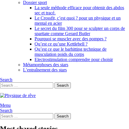
Dossier sport
La seule méthode efficace pour obtenir des abdos
sec et tracé.
Le Crossfit, c’est quoi ? pour un physique et un
mental en acier
Le secret du film 300 pour se sculpter un corps de
spartiate comme Gerard Butler
Pourquoi se muscler avec des pompes ?
Qu’est ce qu’une Kettlebell ?
Qu’est ce que le barhitting technique de
musculation poids du corps
Electrostimulation comprendre pour choisir
Métamorphoses des stars
L’entraînement des stars
Search
Search
Search
for:
Menu
Search
Search
Search
for:
Most shared stories