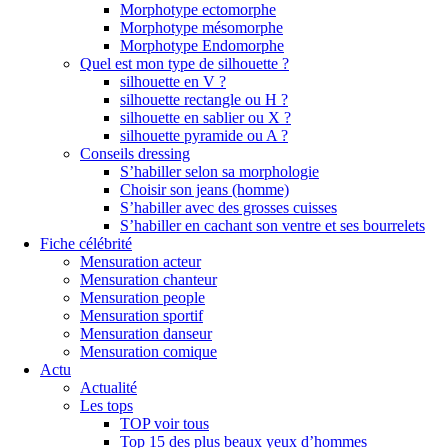
Morphotype ectomorphe
Morphotype mésomorphe
Morphotype Endomorphe
Quel est mon type de silhouette ?
silhouette en V ?
silhouette rectangle ou H ?
silhouette en sablier ou X ?
silhouette pyramide ou A ?
Conseils dressing
S’habiller selon sa morphologie
Choisir son jeans (homme)
S’habiller avec des grosses cuisses
S’habiller en cachant son ventre et ses bourrelets
Fiche célébrité
Mensuration acteur
Mensuration chanteur
Mensuration people
Mensuration sportif
Mensuration danseur
Mensuration comique
Actu
Actualité
Les tops
TOP voir tous
Top 15 des plus beaux yeux d’hommes