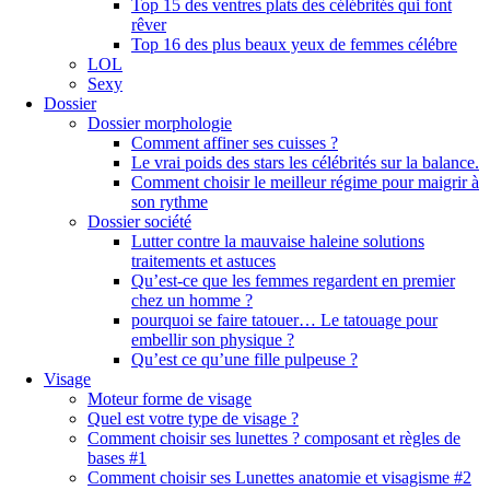
Top 15 des ventres plats des célébrités qui font
rêver
Top 16 des plus beaux yeux de femmes célébre
LOL
Sexy
Dossier
Dossier morphologie
Comment affiner ses cuisses ?
Le vrai poids des stars les célébrités sur la balance.
Comment choisir le meilleur régime pour maigrir à
son rythme
Dossier société
Lutter contre la mauvaise haleine solutions
traitements et astuces
Qu’est-ce que les femmes regardent en premier
chez un homme ?
pourquoi se faire tatouer… Le tatouage pour
embellir son physique ?
Qu’est ce qu’une fille pulpeuse ?
Visage
Moteur forme de visage
Quel est votre type de visage ?
Comment choisir ses lunettes ? composant et règles de
bases #1
Comment choisir ses Lunettes anatomie et visagisme #2