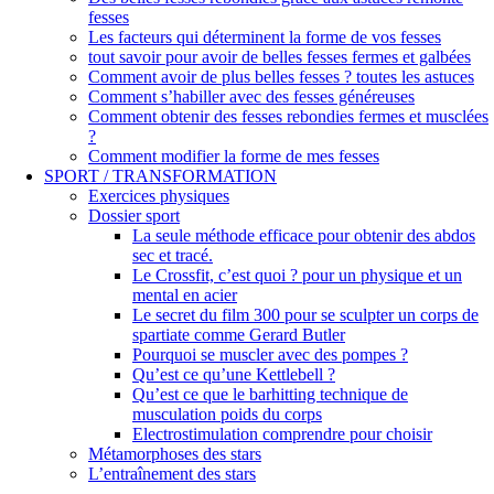
fesses
Les facteurs qui déterminent la forme de vos fesses
tout savoir pour avoir de belles fesses fermes et galbées
Comment avoir de plus belles fesses ? toutes les astuces
Comment s’habiller avec des fesses généreuses
Comment obtenir des fesses rebondies fermes et musclées
?
Comment modifier la forme de mes fesses
SPORT / TRANSFORMATION
Exercices physiques
Dossier sport
La seule méthode efficace pour obtenir des abdos
sec et tracé.
Le Crossfit, c’est quoi ? pour un physique et un
mental en acier
Le secret du film 300 pour se sculpter un corps de
spartiate comme Gerard Butler
Pourquoi se muscler avec des pompes ?
Qu’est ce qu’une Kettlebell ?
Qu’est ce que le barhitting technique de
musculation poids du corps
Electrostimulation comprendre pour choisir
Métamorphoses des stars
L’entraînement des stars