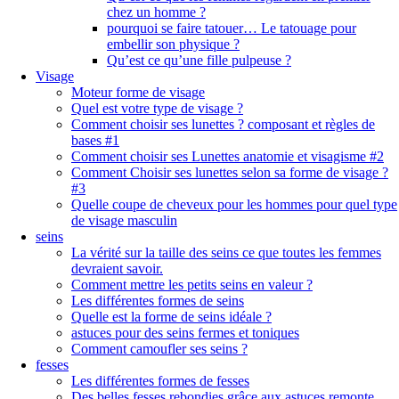
chez un homme ?
pourquoi se faire tatouer… Le tatouage pour
embellir son physique ?
Qu’est ce qu’une fille pulpeuse ?
Visage
Moteur forme de visage
Quel est votre type de visage ?
Comment choisir ses lunettes ? composant et règles de
bases #1
Comment choisir ses Lunettes anatomie et visagisme #2
Comment Choisir ses lunettes selon sa forme de visage ?
#3
Quelle coupe de cheveux pour les hommes pour quel type
de visage masculin
seins
La vérité sur la taille des seins ce que toutes les femmes
devraient savoir.
Comment mettre les petits seins en valeur ?
Les différentes formes de seins
Quelle est la forme de seins idéale ?
astuces pour des seins fermes et toniques
Comment camoufler ses seins ?
fesses
Les différentes formes de fesses
Des belles fesses rebondies grâce aux astuces remonte