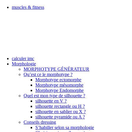
muscles & fitness
calculer imc
Morphologie
MORPHOTYPE GÉNÉRATEUR
Qu’est ce le morphotype ?
Morphotype ectomorphe
Morphotype mésomorphe
Morphotype Endomorphe
Quel est mon type de silhouette ?
silhouette en V ?
silhouette rectangle ou H ?
silhouette en sablier ou X ?
silhouette pyramide ou A ?
Conseils dressing
S’habiller selon sa morphologie