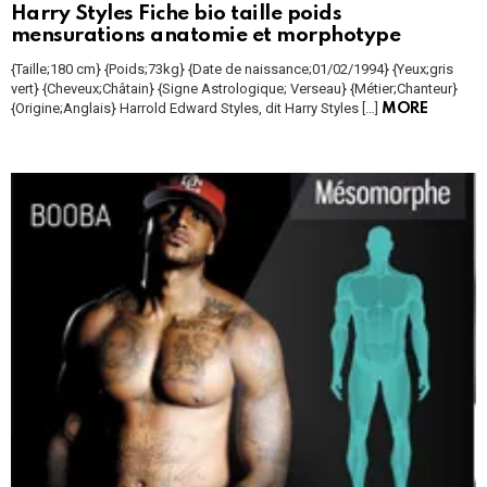
Harry Styles Fiche bio taille poids
mensurations anatomie et morphotype
{Taille;180 cm} {Poids;73kg} {Date de naissance;01/02/1994} {Yeux;gris
vert} {Cheveux;Châtain} {Signe Astrologique; Verseau} {Métier;Chanteur}
{Origine;Anglais} Harrold Edward Styles, dit Harry Styles […]
MORE