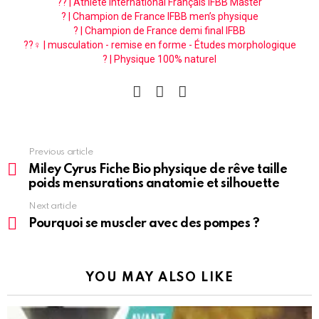
?? | Athlète international Français IFBB Master
? | Champion de France IFBB men’s physique
? | Champion de France demi final IFBB
??‍♀️ | musculation - remise en forme - Études morphologique
? | Physique 100% naturel
facebook
instagram
pinterest
See
Previous article
more
Miley Cyrus Fiche Bio physique de rêve taille
poids mensurations anatomie et silhouette
Next article
Pourquoi se muscler avec des pompes ?
YOU MAY ALSO LIKE