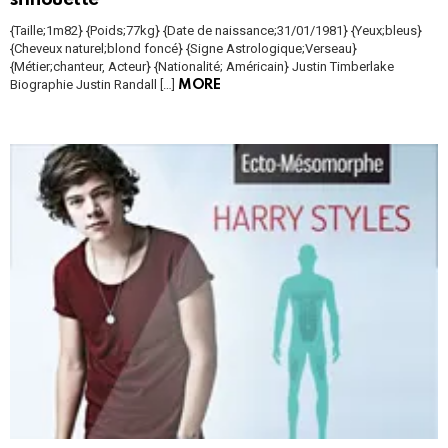
{Taille;1m82} {Poids;77kg} {Date de naissance;31/01/1981} {Yeux;bleus}
{Cheveux naturel;blond foncé} {Signe Astrologique;Verseau}
{Métier;chanteur, Acteur} {Nationalité; Américain} Justin Timberlake
Biographie Justin Randall […]
MORE