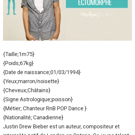
{Taille;1m75}
{Poids;67kg}
{Date de naissance;01/03/1994}
{Yeux;marron/noisette}
{Cheveux;Châtains}
{Signe Astrologique;poisson}
{Métier; Chanteur RnB POP Dance }
{Nationalité; Canadienne}
Justin Drew Bieber est un auteur, compositeur et