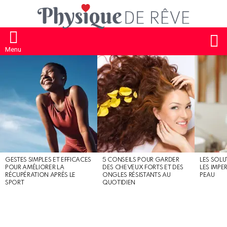
S
Menu
MOST
SHARED
STORIES
GESTES SIMPLES ET EFFICACES
5 CONSEILS POUR GARDER
LES SOLU
POUR AMÉLIORER LA
DES CHEVEUX FORTS ET DES
LES IMPE
RÉCUPÉRATION APRÈS LE
ONGLES RÉSISTANTS AU
PEAU
SPORT
QUOTIDIEN