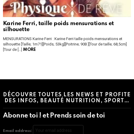
Karine Ferri, taille poids mensurations et
silhouette
MENSURATIONS Karine Ferri : Karine Ferri taille poids mensurations et
silhouette [Taille; 1m71][Poids; 53kg][Poitrine; 90B ][Tour de taille; 68,5cm]
[Tour de […]
MORE
Instagram module disabled. Please enable it in the WP Admin >
Settings > G1 Socials > Instagram.
DÉCOUVRE TOUTES LES NEWS ET PROFITE
DES INFOS, BEAUTÉ NUTRITION, SPORT…
Abonne toi ! et Prends soin de toi
Email address: