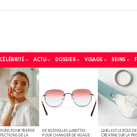
 CÉLÉBRITÉ
ACTU
DOSSIER
VISAGE
SEINS
F
TIONS POUR TRAITER
DE NOUVELLES LUNETTES
QUEL EST LE RÔLE DE
RFECTIONS DE LA
POUR CHANGER DE VISAGE :
CRÉATINE SUR LA PRI