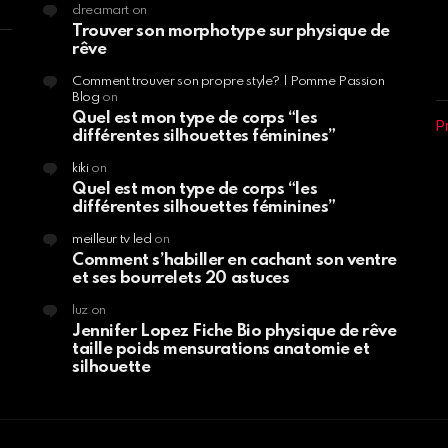
dreamart
on
Trouver son morphotype sur physique de
rêve
Comment trouver son propre style? | Pomme Passion
Blog
on
Quel est mon type de corps “les
P
différentes silhouettes féminines”
kiki
on
Quel est mon type de corps “les
différentes silhouettes féminines”
meilleur tv led
on
Comment s’habiller en cachant son ventre
et ses bourrelets 20 astuces
luz
on
Jennifer Lopez Fiche Bio physique de rêve
taille poids mensurations anatomie et
silhouette