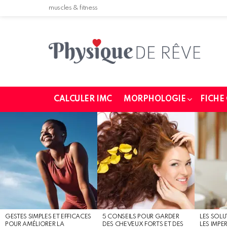
muscles & fitness
CALCULER IMC
MORPHOLOGIE
FICHE
MOST
SHARED
STORIES
GESTES SIMPLES ET EFFICACES
5 CONSEILS POUR GARDER
LES SOLU
POUR AMÉLIORER LA
DES CHEVEUX FORTS ET DES
LES IMPE