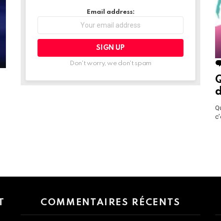
Email address:
Don't worry, we don't spam
Q
d
Qu
c’
 > G1 Socials > Instagram.
T
COMMENTAIRES RÉCENTS