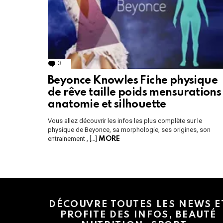
3
Comments
Beyonce Knowles Fiche physique
de rêve taille poids mensurations
anatomie et silhouette
Vous allez découvrir les infos les plus complète sur le
physique de Beyonce, sa morphologie, ses origines, son
entrainement , […]
MORE
Instagram module disabled. Please enable it in the WP Admin > Settings
DÉCOUVRE TOUTES LES NEWS E
PROFITE DES INFOS, BEAUTÉ