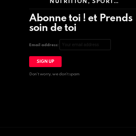
NUTRITION, SPORT…
Abonne toi ! et Prends
soin de toi
Email address:
Don't worry, we don't spam