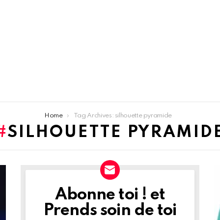
Home
Tag Archives: silhouette pyramide
SILHOUETTE PYRAMID
Abonne toi ! et
NEWSLETTER
Prends soin de toi