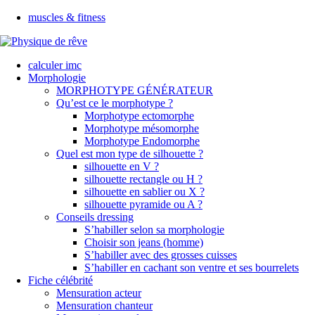
muscles & fitness
calculer imc
Morphologie
MORPHOTYPE GÉNÉRATEUR
Qu’est ce le morphotype ?
Morphotype ectomorphe
Morphotype mésomorphe
Morphotype Endomorphe
Quel est mon type de silhouette ?
silhouette en V ?
silhouette rectangle ou H ?
silhouette en sablier ou X ?
silhouette pyramide ou A ?
Conseils dressing
S’habiller selon sa morphologie
Choisir son jeans (homme)
S’habiller avec des grosses cuisses
S’habiller en cachant son ventre et ses bourrelets
Fiche célébrité
Mensuration acteur
Mensuration chanteur