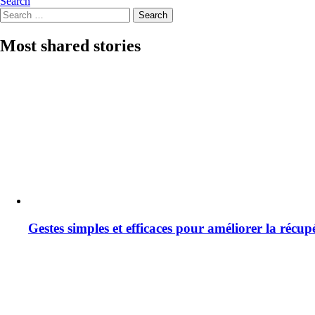
Search
Search
Search
for:
Most shared stories
Gestes simples et efficaces pour améliorer la récup