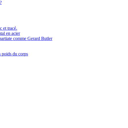
?
 et tracé.
tal en acier
spartiate comme Gerard Butler
n poids du corps