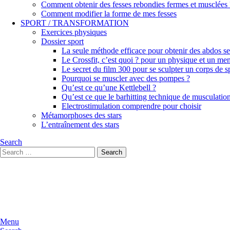
Comment obtenir des fesses rebondies fermes et musclées 
Comment modifier la forme de mes fesses
SPORT / TRANSFORMATION
Exercices physiques
Dossier sport
La seule méthode efficace pour obtenir des abdos sec
Le Crossfit, c’est quoi ? pour un physique et un men
Le secret du film 300 pour se sculpter un corps de 
Pourquoi se muscler avec des pompes ?
Qu’est ce qu’une Kettlebell ?
Qu’est ce que le barhitting technique de musculatio
Electrostimulation comprendre pour choisir
Métamorphoses des stars
L’entraînement des stars
Search
Search
Search
for:
Menu