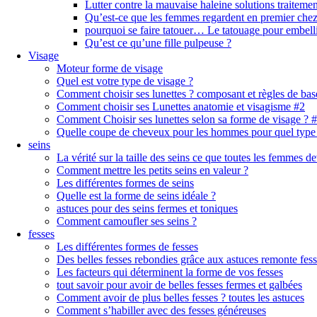
Lutter contre la mauvaise haleine solutions traitemen
Qu’est-ce que les femmes regardent en premier ch
pourquoi se faire tatouer… Le tatouage pour embell
Qu’est ce qu’une fille pulpeuse ?
Visage
Moteur forme de visage
Quel est votre type de visage ?
Comment choisir ses lunettes ? composant et règles de bas
Comment choisir ses Lunettes anatomie et visagisme #2
Comment Choisir ses lunettes selon sa forme de visage ? 
Quelle coupe de cheveux pour les hommes pour quel type
seins
La vérité sur la taille des seins ce que toutes les femmes de
Comment mettre les petits seins en valeur ?
Les différentes formes de seins
Quelle est la forme de seins idéale ?
astuces pour des seins fermes et toniques
Comment camoufler ses seins ?
fesses
Les différentes formes de fesses
Des belles fesses rebondies grâce aux astuces remonte fes
Les facteurs qui déterminent la forme de vos fesses
tout savoir pour avoir de belles fesses fermes et galbées
Comment avoir de plus belles fesses ? toutes les astuces
Comment s’habiller avec des fesses généreuses