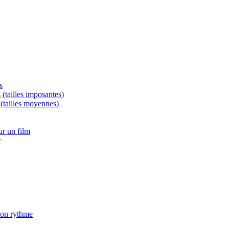
s
 (tailles imposantes)
 (tailles moyennes)
r un film
r
son rythme