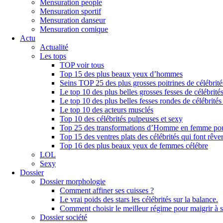
Mensuration people
Mensuration sportif
Mensuration danseur
Mensuration comique
Actu
Actualité
Les tops
TOP voir tous
Top 15 des plus beaux yeux d’hommes
Seins TOP 25 des plus grosses poitrines de célébrité
Le top 10 des plus belles grosses fesses de célébrités
Le top 10 des plus belles fesses rondes de célébrités
Le top 10 des acteurs musclés
Top 10 des célébrités pulpeuses et sexy
Top 25 des transformations d’Homme en femme pou
Top 15 des ventres plats des célébrités qui font rêve
Top 16 des plus beaux yeux de femmes célébre
LOL
Sexy
Dossier
Dossier morphologie
Comment affiner ses cuisses ?
Le vrai poids des stars les célébrités sur la balance.
Comment choisir le meilleur régime pour maigrir à 
Dossier société