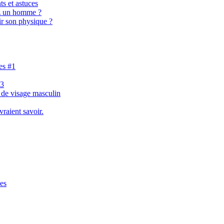
ts et astuces
ez un homme ?
ir son physique ?
es #1
#3
 de visage masculin
vraient savoir.
ses