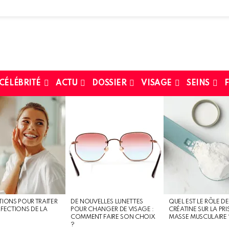
 CÉLÉBRITÉ
ACTU
DOSSIER
VISAGE
SEINS
F
TIONS POUR TRAITER
DE NOUVELLES LUNETTES
QUEL EST LE RÔLE DE
RFECTIONS DE LA
POUR CHANGER DE VISAGE :
CRÉATINE SUR LA PRI
COMMENT FAIRE SON CHOIX
MASSE MUSCULAIRE 
?