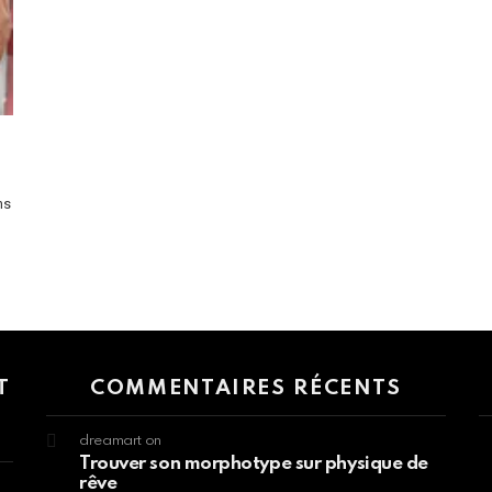
ns
 > G1 Socials > Instagram.
T
COMMENTAIRES RÉCENTS
dreamart
on
Trouver son morphotype sur physique de
rêve