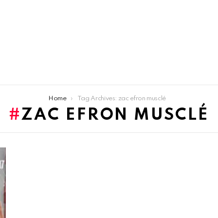
Home
Tag Archives: zac efron musclé
ZAC EFRON MUSCLÉ