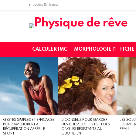
muscles & fitness
CALCULER IMC
MORPHOLOGIE
FICHE
MOST
SHARED
STORIES
GESTES SIMPLES ET EFFICACES
5 CONSEILS POUR GARDER
LES SOLU
POUR AMÉLIORER LA
DES CHEVEUX FORTS ET DES
LES IMPE
RÉCUPÉRATION APRÈS LE
ONGLES RÉSISTANTS AU
PEAU
SPORT
QUOTIDIEN