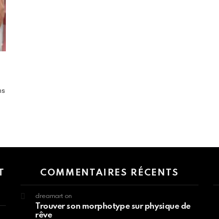
ns
 > G1 Socials > Instagram.
T
COMMENTAIRES RÉCENTS
dreamart
on
Trouver son morphotype sur physique de
rêve