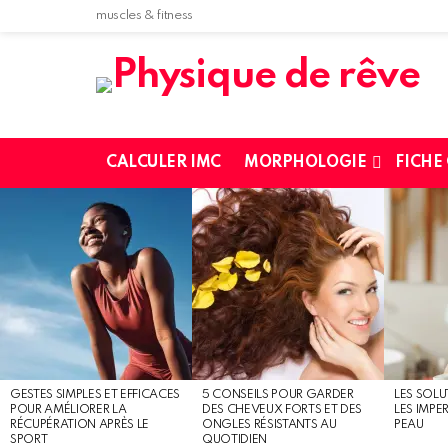
muscles & fitness
CALCULER IMC
MORPHOLOGIE
FICHE
MOST
SHARED
STORIES
GESTES SIMPLES ET EFFICACES
5 CONSEILS POUR GARDER
LES SOLU
POUR AMÉLIORER LA
DES CHEVEUX FORTS ET DES
LES IMPE
RÉCUPÉRATION APRÈS LE
ONGLES RÉSISTANTS AU
PEAU
SPORT
QUOTIDIEN