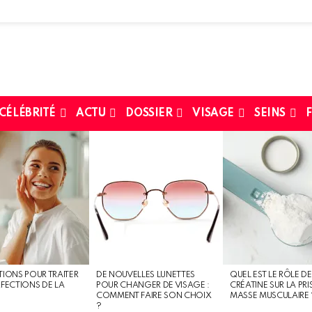
 CÉLÉBRITÉ
ACTU
DOSSIER
VISAGE
SEINS
F
TIONS POUR TRAITER
DE NOUVELLES LUNETTES
QUEL EST LE RÔLE DE
RFECTIONS DE LA
POUR CHANGER DE VISAGE :
CRÉATINE SUR LA PRI
COMMENT FAIRE SON CHOIX
MASSE MUSCULAIRE 
?