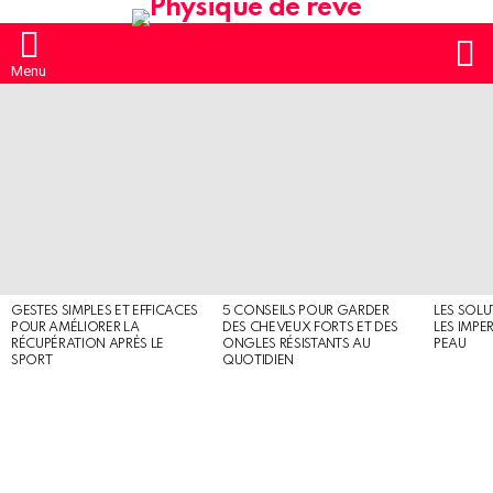
S
Menu
MOST
SHARED
STORIES
GESTES SIMPLES ET EFFICACES
5 CONSEILS POUR GARDER
LES SOLU
POUR AMÉLIORER LA
DES CHEVEUX FORTS ET DES
LES IMPE
RÉCUPÉRATION APRÈS LE
ONGLES RÉSISTANTS AU
PEAU
SPORT
QUOTIDIEN