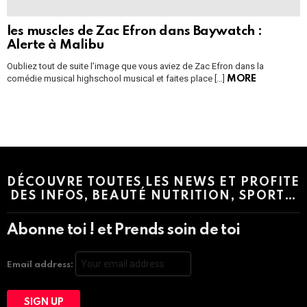
les muscles de Zac Efron dans Baywatch :
Alerte à Malibu
Oubliez tout de suite l’image que vous aviez de Zac Efron dans la
comédie musical highschool musical et faites place […]
MORE
Instagram module disabled. Please enable it in the WP Admin >
Settings > G1 Socials > Instagram.
DÉCOUVRE TOUTES LES NEWS ET PROFITE
DES INFOS, BEAUTÉ NUTRITION, SPORT…
Abonne toi ! et Prends soin de toi
Email address: