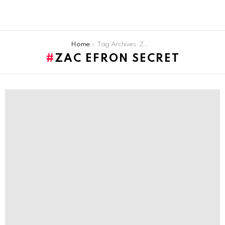
You are here:
Home
Tag Archives: Zac Efron secret
ZAC EFRON SECRET
LATEST
STORIES