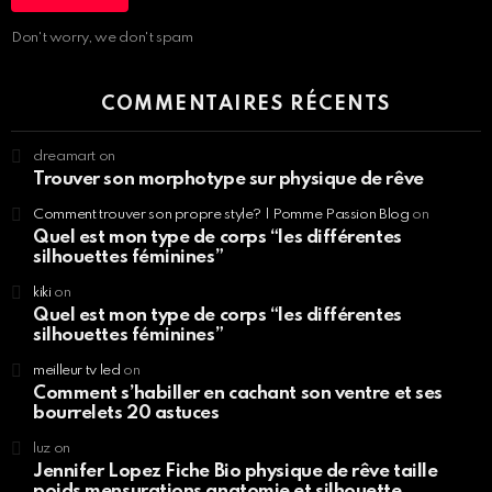
Don't worry, we don't spam
COMMENTAIRES RÉCENTS
dreamart
on
Trouver son morphotype sur physique de rêve
Comment trouver son propre style? | Pomme Passion Blog
on
Quel est mon type de corps “les différentes
silhouettes féminines”
kiki
on
Quel est mon type de corps “les différentes
silhouettes féminines”
meilleur tv led
on
Comment s’habiller en cachant son ventre et ses
bourrelets 20 astuces
luz
on
Jennifer Lopez Fiche Bio physique de rêve taille
poids mensurations anatomie et silhouette