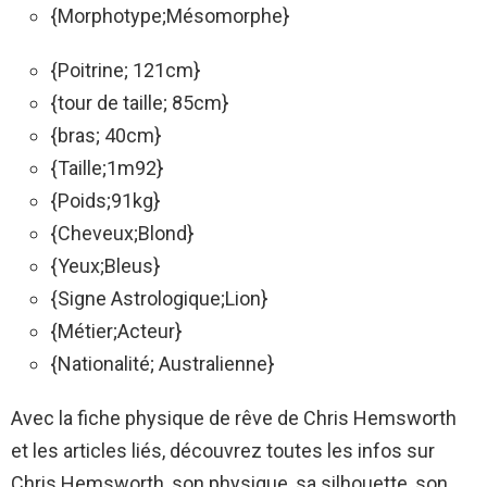
{Morphotype;Mésomorphe}
{Poitrine; 121cm}
{tour de taille; 85cm}
{bras; 40cm}
{Taille;1m92}
{Poids;91kg}
{Cheveux;Blond}
{Yeux;Bleus}
{Signe Astrologique;Lion}
{Métier;Acteur}
{Nationalité; Australienne}
Avec la fiche physique de rêve de Chris Hemsworth
et les articles liés, découvrez toutes les infos sur
Chris Hemsworth, son physique, sa silhouette, son