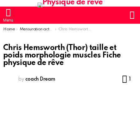
S
Menu
You are here:
Home
Mensuration acteur homme
Chris Hemsworth (Thor) taille et poids morphologie muscles Fiche physique de rêve
Chris Hemsworth (Thor) taille et
poids morphologie muscles Fiche
physique de rêve
Co
by
coach Dream
1