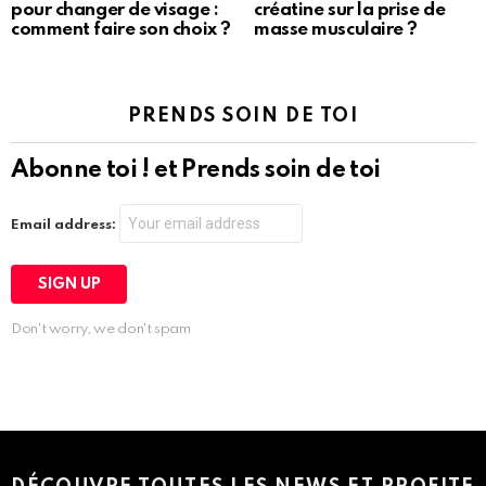
pour changer de visage :
créatine sur la prise de
comment faire son choix ?
masse musculaire ?
PRENDS SOIN DE TOI
Abonne toi ! et Prends soin de toi
Email address:
Don't worry, we don't spam
Instagram module disabled. Please enable it in the WP Admin >
Settings > G1 Socials > Instagram.