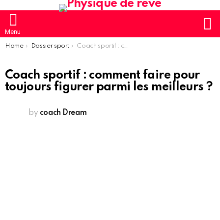
S
Menu
You are here:
Home
Dossier sport
Coach sportif : comment faire pour toujours figurer parmi les meilleurs ?
Coach sportif : comment faire pour
toujours figurer parmi les meilleurs ?
by
coach Dream