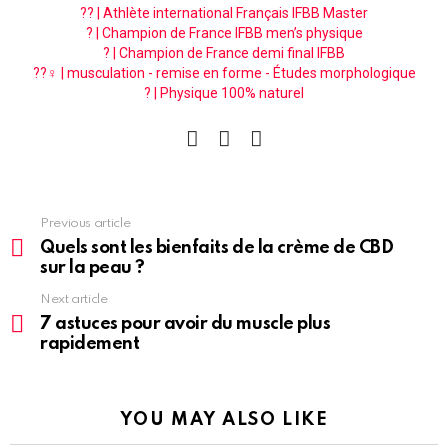
?? | Athlète international Français IFBB Master
? | Champion de France IFBB men’s physique
? | Champion de France demi final IFBB
??‍♀️ | musculation - remise en forme - Études morphologique
? | Physique 100% naturel
facebook
instagram
pinterest
See
Previous article
more
Quels sont les bienfaits de la crème de CBD
sur la peau ?
Next article
7 astuces pour avoir du muscle plus
rapidement
YOU MAY ALSO LIKE