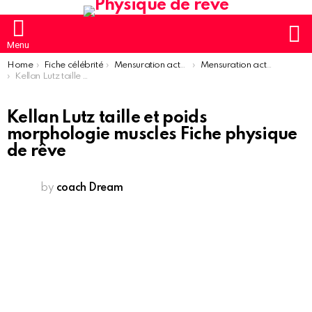
S
Menu
You are here:
Home
Fiche célébrité
Mensuration acteur
Mensuration acteur homme
Kellan Lutz taille et poids morphologie muscles Fiche physique de rêve
Kellan Lutz taille et poids
morphologie muscles Fiche physique
de rêve
by
coach Dream