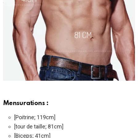
Mensurations :
[Poitrine; 119cm]
[tour de taille; 81cm]
[Biceps; 41cm]