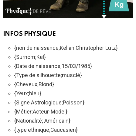
INFOS PHYSIQUE
{non de naissance;Kellan Christopher Lutz}
{Surnom;Kel}
{Date de naissance;15/03/1985}
{Type de silhouette;musclé}
{Cheveux;Blond}
{Yeux;bleu}
{Signe Astrologique;Poisson}
{Métier;Acteur-Model}
{Nationalité; Américain}
{type ethnique;Caucasien}