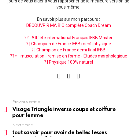
jours de vous aider à vous rapprocher de la meilleure version de
vous même.
En savoir plus sur mon parcours :
DÉCOUVRIR MA BIO complète Coach Dream
?? | Athlète international Français IFBB Master
? | Champion de France IFBB men’s physique
? | Champion de France demi final IFBB
??‍♀️ | musculation - remise en forme - Études morphologique
? | Physique 100% naturel
facebook
instagram
pinterest
See
Previous article
more
Visage Triangle inverse coupe et coiffure
pour femme
Next article
tout savoir pour avoir de belles fesses