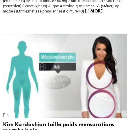
{Poitrine;90B} {Mensurations; 87.60.88} {Date de naissance;12/06/1981}
{Yeux;bleu} {Cheveux;brun} {Signe Astrologique;Gemeaux} {Métier;Top
model} {Ethnie;métisse brésilienne} {Pointure;40} […]
MORE
5
Comments
Kim Kardashian taille poids mensurations