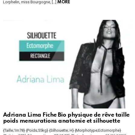
Lorphelin, miss Bourgogne, […]
MORE
Adriana Lima Fiche Bio physique de rêve taille
poids mensurations anatomie et silhouette
{Taille;1m78} {Poids;55kg} {Silhouette; H} {Morphotype;Ectomorphe}