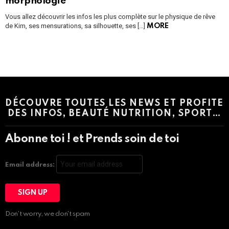
morphologie
Vous allez découvrir les infos les plus complète sur le physique de rêve
de Kim, ses mensurations, sa silhouette, ses […]
MORE
Instagram module disabled. Please enable it in the WP Admin >
Settings > G1 Socials > Instagram.
DÉCOUVRE TOUTES LES NEWS ET PROFITE
DES INFOS, BEAUTÉ NUTRITION, SPORT…
Abonne toi ! et Prends soin de toi
Email address:
Don't worry, we don't spam