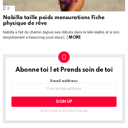
2
Comments
Nabilla taille poids mensurations Fiche
physique de rêve
Nabilla a fait du chemin depuis ses débuts dans la télé réalité, et si son
tempérament a beaucoup joué dans […]
MORE
Abonne toi ! et Prends soin de toi
NEWSLETTER
Email address:
Don't worry, we don't spam