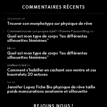
COMMENTAIRES RÉCENTS
dreamart
on
Trouver son morphotype sur physique de rêve
Comment trouver son propre style? | Pomme Passion Blog
on
Quel est mon type de corps “les différentes
silhouettes féminines”
kiki
on
Quel est mon type de corps “les différentes
silhouettes féminines”
meilleur tv led
on
Comment s’habiller en cachant son ventre et ses
bourrelets 20 astuces
luz
on
Jennifer Lopez Fiche Bio physique de rêve taille
poids mensurations anatomie et silhouette
REJOINS NOUS !