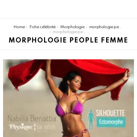
You are here:
Home
Fiche célébrité
Morphologie
morphologie people
morphologie people femme
MORPHOLOGIE PEOPLE FEMME
LATEST
STORIES