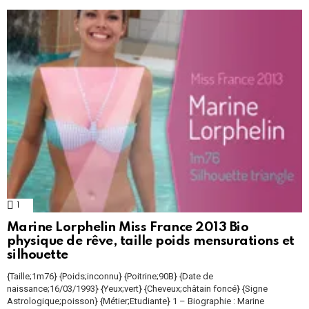
1
Comment
Marine Lorphelin Miss France 2013 Bio
physique de rêve, taille poids mensurations et
silhouette
{Taille;1m76} {Poids;inconnu} {Poitrine;90B} {Date de
naissance;16/03/1993} {Yeux;vert} {Cheveux;châtain foncé} {Signe
Astrologique;poisson} {Métier;Etudiante} 1 – Biographie : Marine