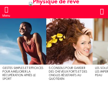
S
Menu
MOST
SHARED
STORIES
GESTES SIMPLES ET EFFICACES
5 CONSEILS POUR GARDER
LES SOLU
POUR AMÉLIORER LA
DES CHEVEUX FORTS ET DES
LES IMPE
RÉCUPÉRATION APRÈS LE
ONGLES RÉSISTANTS AU
PEAU
SPORT
QUOTIDIEN