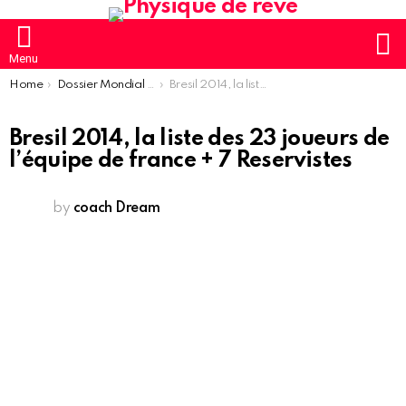
S
Menu
You are here:
Home
Dossier Mondial Football 2014
Bresil 2014, la liste des 23 joueurs de l’équipe de france + 7 Reservistes
Bresil 2014, la liste des 23 joueurs de
l’équipe de france + 7 Reservistes
by
coach Dream