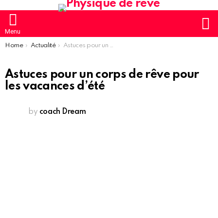
S
Menu
You are here:
Home
Actualité
Astuces pour un corps de rêve pour les vacances d’été
Astuces pour un corps de rêve pour
les vacances d’été
by
coach Dream