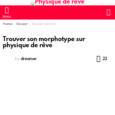
S
Menu
You are here:
Home
Dossier
Trouver son morphotype sur physique de rêve
Trouver son morphotype sur
physique de rêve
Co
by
dreamer
22