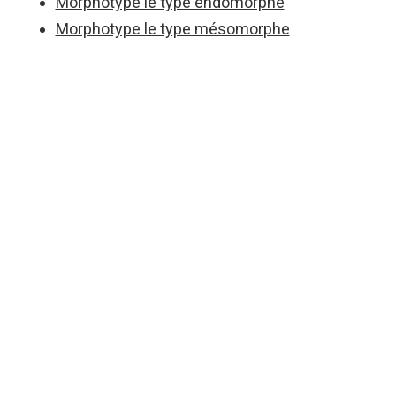
Morphotype le type endomorphe
Morphotype le type mésomorphe