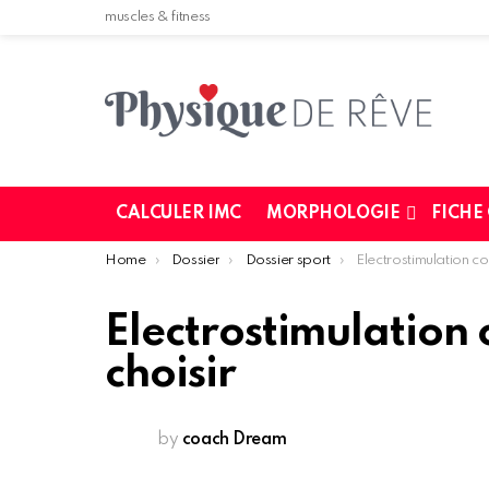
muscles & fitness
CALCULER IMC
MORPHOLOGIE
FICHE
You are here:
Home
Dossier
Dossier sport
Electrostimulation comp
Electrostimulation
choisir
by
coach Dream