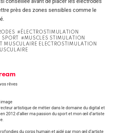
ussi conseillée avant de placer les électrodes
 mettre près des zones sensibles comme le
é.
RODES
ÉLECTROSTIMULATION
 SPORT
MUSCLES STIMULATION
T MUSCULAIRE ELECTROSTIMULATION
USCULAIRE
Dream
 vos rêves
n image
cteur artistique de métier dans le domaine du digital et
 en 2012 d'allier ma passion du sport et mon œil d'artiste
e.
ofondies du corps humain et aidé par mon œil d'artiste