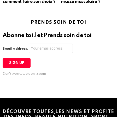
comment faire son choix ?
masse musculaire ?
PRENDS SOIN DE TOI
Abonne toi ! et Prends soin de toi
Email address:
Don't worry, we don't spam
Instagram module disabled. Please enable it in the WP Admin >
Settings > G1 Socials > Instagram.
DÉCOUVRE TOUTES LES NEWS ET PROFITE
DES INFOS, BEAUTÉ NUTRITION, SPORT…