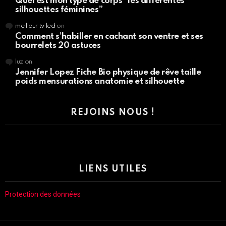
Quel est mon type de corps “les différentes
silhouettes féminines”
meilleur tv led
on
Comment s’habiller en cachant son ventre et ses
bourrelets 20 astuces
luz
on
Jennifer Lopez Fiche Bio physique de rêve taille
poids mensurations anatomie et silhouette
REJOINS NOUS !
LIENS UTILES
Protection des données