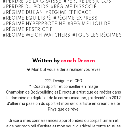
PERDRE DE LA GRAISSE
PERDRE DES KILOS
PERDRE DU POIDS
RÉGIME DISSOCIÉ
RÉGIME DUKAN
REGIME EFFICACE
RÉGIME ÉQUILIBRÉ
RÉGIME EXPRESS
REGIME HYPERPROTÉINÉ
RÉGIME LIQUIDE
RÉGIME RESTRICTIF
RÉGIME WEIGH WATCHERS
TOUS LES RÉGIMES
Written by
coach Dream
❤️ Mon but vous aider à réaliser vos rêves
??‍? | Designer et CEO
? | Coach Sportif et conseiller en image
Champion de Bodybuilding et Directeur artistique de métier dans
le domaine du digital et de la communication, j'ai décidé en 2012
d'allier ma passion du sport et mon œil d'artiste en créant le site
Physique de rêve.
Grâce à mes connaissances approfondies du corps humain et
aidé par mon œil d'artiste et mon souci du détail je tente tous les