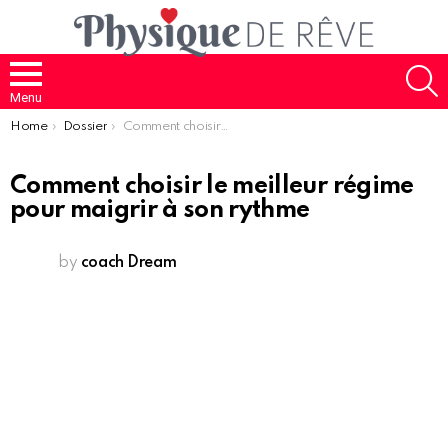
S
Menu
You are here:
Home
Dossier
Comment choisir le meilleur régime pour maigrir à son rythme
Comment choisir le meilleur régime
pour maigrir à son rythme
by
coach Dream