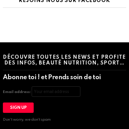
REJOINS NOUS SUR FACEBOOK
Instagram module disabled. Please enable it in the WP Admin >
Settings > G1 Socials > Instagram.
DÉCOUVRE TOUTES LES NEWS ET PROFITE
DES INFOS, BEAUTÉ NUTRITION, SPORT…
Abonne toi ! et Prends soin de toi
Email address:
Don't worry, we don't spam