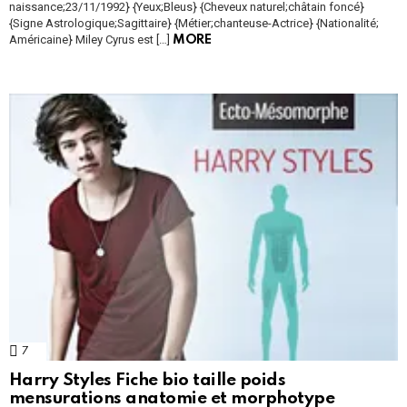
naissance;23/11/1992} {Yeux;Bleus} {Cheveux naturel;châtain foncé}
{Signe Astrologique;Sagittaire} {Métier;chanteuse-Actrice} {Nationalité;
Américaine} Miley Cyrus est […]
MORE
7
Comments
Harry Styles Fiche bio taille poids
mensurations anatomie et morphotype