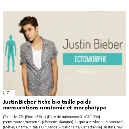
7
Comments
Justin Bieber Fiche bio taille poids
mensurations anatomie et morphotype
{Taille;1m75} {Poids;67kg} {Date de naissance;01/03/1994}
{Yeux;marron/noisette} {Cheveux;Châtains} {Signe Astrologique;poisson}
{Métier; Chanteur RnB POP Dance } {Nationalité; Canadienne} Justin Drew