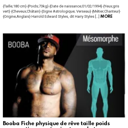
{Taille;180 cm} {Poids;73kg} {Date de naissance;01/02/1994} {Yeux;gris
vert} {Cheveux;Châtain} {Signe Astrologique; Verseau} {Métier;Chanteur}
{Origine;Anglais} Harrold Edward Styles, dit Harry Styles […]
MORE
Booba Fiche physique de rêve taille poids