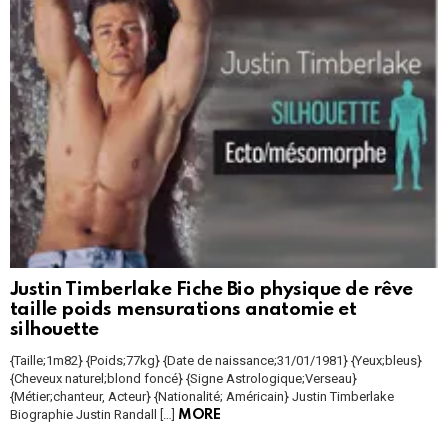
Justin Timberlake Fiche Bio physique de rêve
taille poids mensurations anatomie et
silhouette
{Taille;1m82} {Poids;77kg} {Date de naissance;31/01/1981} {Yeux;bleus}
{Cheveux naturel;blond foncé} {Signe Astrologique;Verseau}
{Métier;chanteur, Acteur} {Nationalité; Américain} Justin Timberlake
Biographie Justin Randall […]
MORE