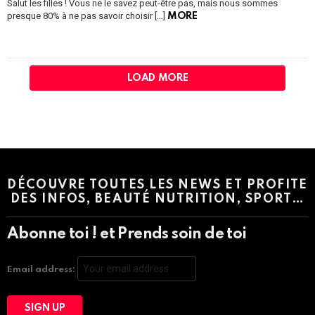
Salut les filles ! Vous ne le savez peut-être pas, mais nous sommes
presque 80% à ne pas savoir choisir […]
MORE
LOAD MORE
Instagram module disabled. Please enable it in the WP Admin >
Settings > G1 Socials > Instagram.
DÉCOUVRE TOUTES LES NEWS ET PROFITE
DES INFOS, BEAUTÉ NUTRITION, SPORT…
Abonne toi ! et Prends soin de toi
Email address: