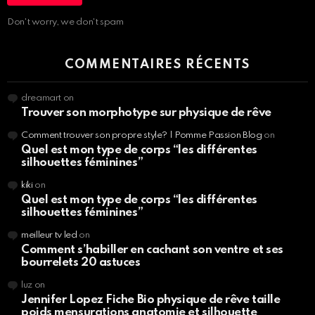
Don't worry, we don't spam
COMMENTAIRES RÉCENTS
dreamart
on
Trouver son morphotype sur physique de rêve
Comment trouver son propre style? | Pomme Passion Blog
on
Quel est mon type de corps “les différentes
silhouettes féminines”
kiki
on
Quel est mon type de corps “les différentes
silhouettes féminines”
meilleur tv led
on
Comment s’habiller en cachant son ventre et ses
bourrelets 20 astuces
luz
on
Jennifer Lopez Fiche Bio physique de rêve taille
poids mensurations anatomie et silhouette