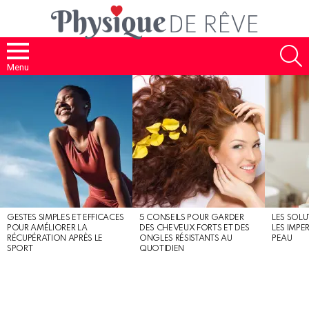
S
Menu
MOST
SHARED
STORIES
GESTES SIMPLES ET EFFICACES
5 CONSEILS POUR GARDER
LES SOLU
POUR AMÉLIORER LA
DES CHEVEUX FORTS ET DES
LES IMPE
RÉCUPÉRATION APRÈS LE
ONGLES RÉSISTANTS AU
PEAU
SPORT
QUOTIDIEN