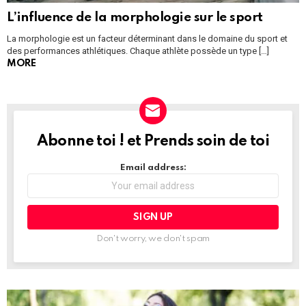
L’influence de la morphologie sur le sport
La morphologie est un facteur déterminant dans le domaine du sport et
des performances athlétiques. Chaque athlète possède un type […]
MORE
Abonne toi ! et Prends soin de toi
NEWSLETTER
Email address:
Don't worry, we don't spam