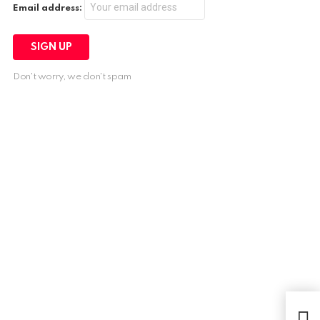
Email address:
Don't worry, we don't spam
5 pr