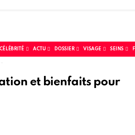
 CÉLÉBRITÉ
ACTU
DOSSIER
VISAGE
SEINS
F
s
sation et bienfaits pour