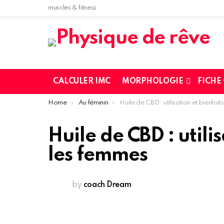
muscles & fitness
CALCULER IMC
MORPHOLOGIE
FICHE
You are here:
Home
Au féminin
Huile de CBD : utilisation et bienfaits pour les femme
Huile de CBD : utili
les femmes
by
coach Dream