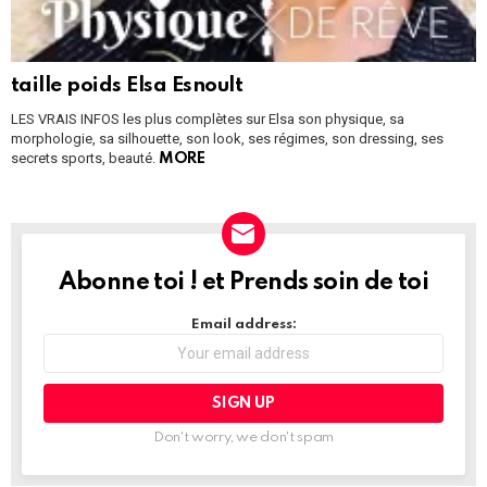
taille poids Elsa Esnoult
LES VRAIS INFOS les plus complètes sur Elsa son physique, sa
morphologie, sa silhouette, son look, ses régimes, son dressing, ses
secrets sports, beauté.
MORE
Abonne toi ! et Prends soin de toi
NEWSLETTER
Email address:
Don't worry, we don't spam