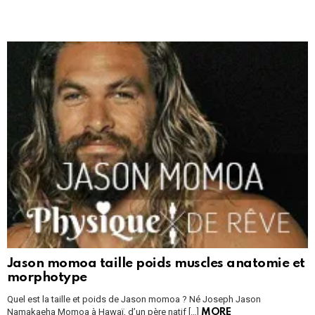
Jason momoa taille poids muscles anatomie et
morphotype
Quel est la taille et poids de Jason momoa ? Né Joseph Jason
Namakaeha Momoa à Hawaï, d’un père natif […]
MORE