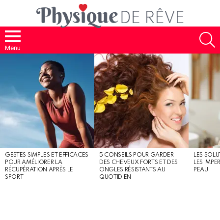
S
Menu
MOST
SHARED
STORIES
GESTES SIMPLES ET EFFICACES
5 CONSEILS POUR GARDER
LES SOLU
POUR AMÉLIORER LA
DES CHEVEUX FORTS ET DES
LES IMPE
RÉCUPÉRATION APRÈS LE
ONGLES RÉSISTANTS AU
PEAU
SPORT
QUOTIDIEN