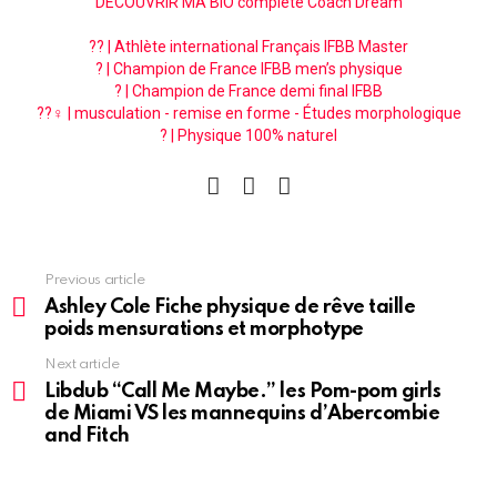
DÉCOUVRIR MA BIO complète Coach Dream
?? | Athlète international Français IFBB Master
? | Champion de France IFBB men’s physique
? | Champion de France demi final IFBB
??‍♀️ | musculation - remise en forme - Études morphologique
? | Physique 100% naturel
facebook
instagram
pinterest
See
Previous article
more
Ashley Cole Fiche physique de rêve taille
poids mensurations et morphotype
Next article
Libdub “Call Me Maybe.” les Pom-pom girls
de Miami VS les mannequins d’Abercombie
and Fitch