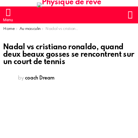
S
Menu
You are here:
Home
Au masculin
Nadal vs cristiano ronaldo, quand deux beaux gosses se rencontrent sur un court de tennis
Nadal vs cristiano ronaldo, quand
deux beaux gosses se rencontrent sur
un court de tennis
by
coach Dream