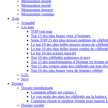
Mensuration people
Mensuration sportif
Mensuration danseur
Mensuration comique
Actu
Actualité
Les tops
TOP voir tous
Top 15 des plus beaux yeux d’hommes
Seins TOP 25 des plus grosses poitrines de célébri
Le top 10 des plus belles grosses fesses de célébrit
Le top 10 des plus belles fesses rondes de célébrité
Le top 10 des acteurs musclés
Top 10 des célébrités pulpeuses et sexy
Top 25 des transformations d’Homme en femme po
Top 15 des ventres plats des célébrités qui font rêv
Top 16 des plus beaux yeux de femmes célébre
LOL
Sexy
Dossier
Dossier morphologie
Comment affiner ses cuisses ?
Le vrai poids des stars les célébrités sur la balance.
Comment choisir le meilleur régime pour maigrir 
Dossier société