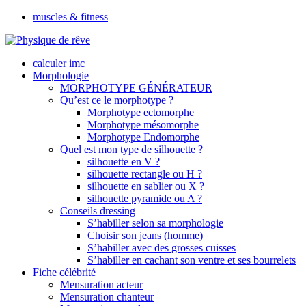
muscles & fitness
calculer imc
Morphologie
MORPHOTYPE GÉNÉRATEUR
Qu’est ce le morphotype ?
Morphotype ectomorphe
Morphotype mésomorphe
Morphotype Endomorphe
Quel est mon type de silhouette ?
silhouette en V ?
silhouette rectangle ou H ?
silhouette en sablier ou X ?
silhouette pyramide ou A ?
Conseils dressing
S’habiller selon sa morphologie
Choisir son jeans (homme)
S’habiller avec des grosses cuisses
S’habiller en cachant son ventre et ses bourrelets
Fiche célébrité
Mensuration acteur
Mensuration chanteur