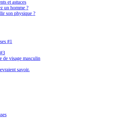
nts et astuces
hez un homme ?
lir son physique ?
ases #1
 #3
e de visage masculin
evraient savoir.
sses