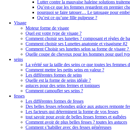
Lutter contre la mauvaise haleine solutions traiteme
Qu’est-ce que les femmes regardent en premier c
pourquoi se faire tatouer… Le tatouage pour embel
Qu’est ce qu’une fille pulpeuse ?
Visage
Moteur forme de visage
Quel est votre type de visage ?
Comment choisir ses lunettes ? composant et règles de b
Comment choisir ses Lunettes anatomie et visagisme #2
Comment Choisir ses lunettes selon sa forme de visage ?
Quelle coupe de cheveux pour les hommes pour quel typ
seins
La vérité sur la taille des seins ce que toutes les femmes d
Comment mettre les petits seins en valeur ?
Les différentes formes de seins
Quelle est la forme de seins idéale ?
astuces pour des seins fermes et toniques
Comment camoufler ses seins ?
fesses
Les différentes formes de fesses
Des belles fesses rebondies grâce aux astuces remonte fe
Les facteurs qui déterminent la forme de vos fesses
tout savoir pour avoir de belles fesses fermes et galbées
Comment avoir de plus belles fesses ? toutes les astuces
Comment s’habiller avec des fesses généreuses