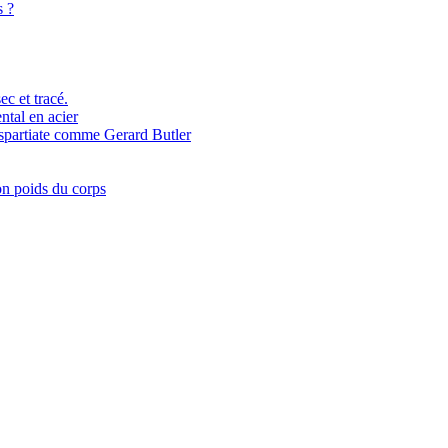
s ?
c et tracé.
ntal en acier
 spartiate comme Gerard Butler
on poids du corps