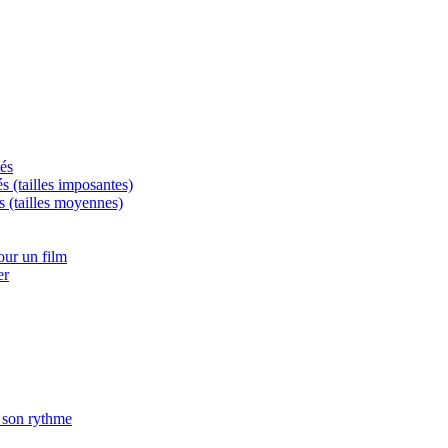
tés
és (tailles imposantes)
s (tailles moyennes)
ur un film
er
à son rythme