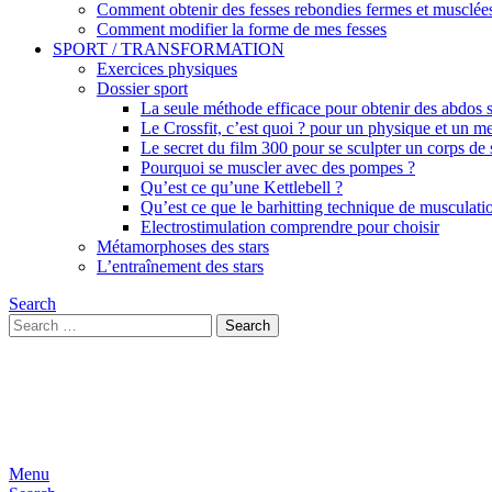
Comment obtenir des fesses rebondies fermes et musclée
Comment modifier la forme de mes fesses
SPORT / TRANSFORMATION
Exercices physiques
Dossier sport
La seule méthode efficace pour obtenir des abdos se
Le Crossfit, c’est quoi ? pour un physique et un me
Le secret du film 300 pour se sculpter un corps de
Pourquoi se muscler avec des pompes ?
Qu’est ce qu’une Kettlebell ?
Qu’est ce que le barhitting technique de musculati
Electrostimulation comprendre pour choisir
Métamorphoses des stars
L’entraînement des stars
Search
Search
Search
for:
Menu