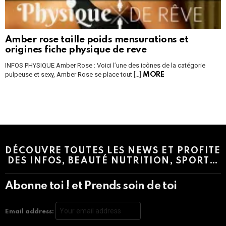
Amber rose taille poids mensurations et
origines fiche physique de reve
INFOS PHYSIQUE Amber Rose : Voici l’une des icônes de la catégorie
pulpeuse et sexy, Amber Rose se place tout […]
MORE
Instagram module disabled. Please enable it in the WP Admin >
Settings > G1 Socials > Instagram.
DÉCOUVRE TOUTES LES NEWS ET PROFITE
DES INFOS, BEAUTÉ NUTRITION, SPORT…
Abonne toi ! et Prends soin de toi
Email address: