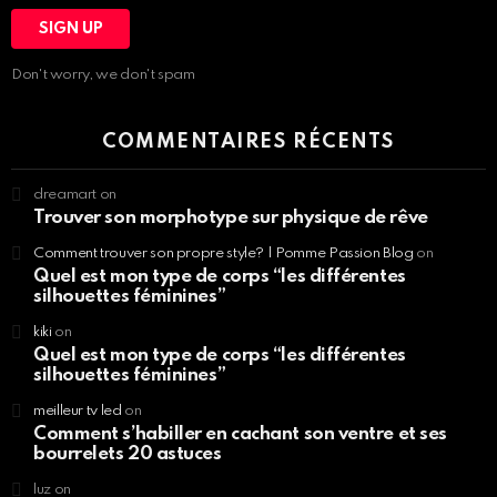
Don't worry, we don't spam
COMMENTAIRES RÉCENTS
dreamart
on
Trouver son morphotype sur physique de rêve
Comment trouver son propre style? | Pomme Passion Blog
on
Quel est mon type de corps “les différentes
silhouettes féminines”
kiki
on
Quel est mon type de corps “les différentes
silhouettes féminines”
meilleur tv led
on
Comment s’habiller en cachant son ventre et ses
bourrelets 20 astuces
luz
on