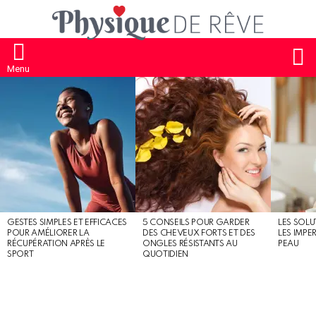
S
Menu
MOST
SHARED
STORIES
GESTES SIMPLES ET EFFICACES
5 CONSEILS POUR GARDER
LES SOLU
POUR AMÉLIORER LA
DES CHEVEUX FORTS ET DES
LES IMPE
RÉCUPÉRATION APRÈS LE
ONGLES RÉSISTANTS AU
PEAU
SPORT
QUOTIDIEN