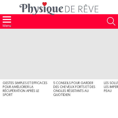
S
Menu
MOST
SHARED
STORIES
GESTES SIMPLES ET EFFICACES
5 CONSEILS POUR GARDER
LES SOLU
POUR AMÉLIORER LA
DES CHEVEUX FORTS ET DES
LES IMPE
RÉCUPÉRATION APRÈS LE
ONGLES RÉSISTANTS AU
PEAU
SPORT
QUOTIDIEN