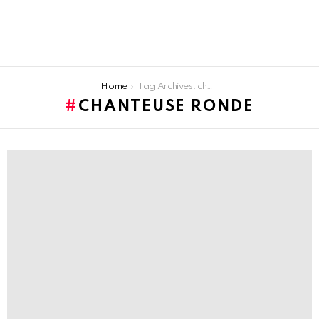
You are here:
Home
Tag Archives: chanteuse ronde
CHANTEUSE RONDE
LATEST
STORIES