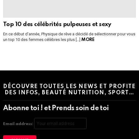
Top 10 des célébrités pulpeuses et sexy
En ce début d’année, Physique de rêve a décidé de sélectionner pour vous
un top 10 des femmes célèbres les plus […]
MORE
Instagram module disabled. Please enable it in the WP Admin >
Settings > G1 Socials > Instagram.
DÉCOUVRE TOUTES LES NEWS ET PROFITE
DES INFOS, BEAUTÉ NUTRITION, SPORT…
Abonne toi ! et Prends soin de toi
Email address: