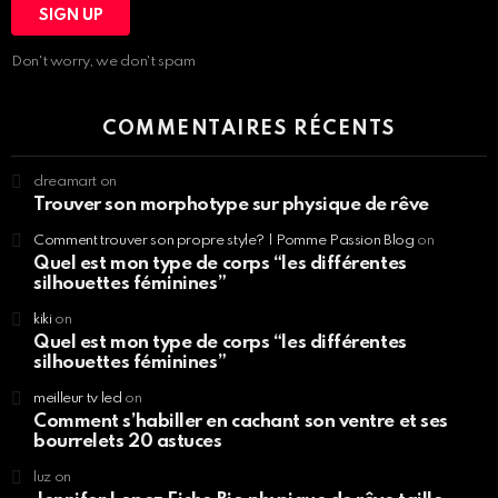
Don't worry, we don't spam
COMMENTAIRES RÉCENTS
dreamart
on
Trouver son morphotype sur physique de rêve
Comment trouver son propre style? | Pomme Passion Blog
on
Quel est mon type de corps “les différentes
silhouettes féminines”
kiki
on
Quel est mon type de corps “les différentes
silhouettes féminines”
meilleur tv led
on
Comment s’habiller en cachant son ventre et ses
bourrelets 20 astuces
luz
on