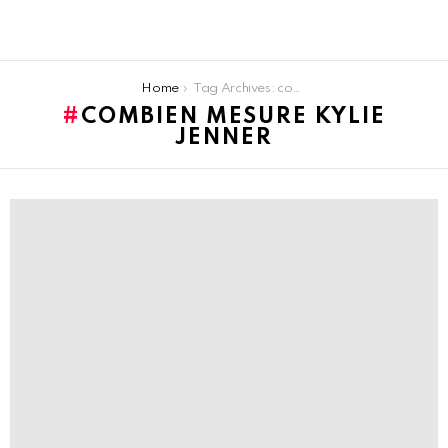
You are here:
Home
Tag Archives: combien mesure kylie jenner
COMBIEN MESURE KYLIE
JENNER
LATEST
STORIES