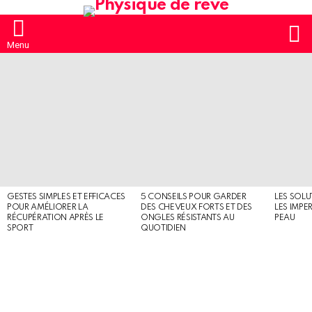
S
Menu
MOST
SHARED
STORIES
GESTES SIMPLES ET EFFICACES
5 CONSEILS POUR GARDER
LES SOLU
POUR AMÉLIORER LA
DES CHEVEUX FORTS ET DES
LES IMPE
RÉCUPÉRATION APRÈS LE
ONGLES RÉSISTANTS AU
PEAU
SPORT
QUOTIDIEN