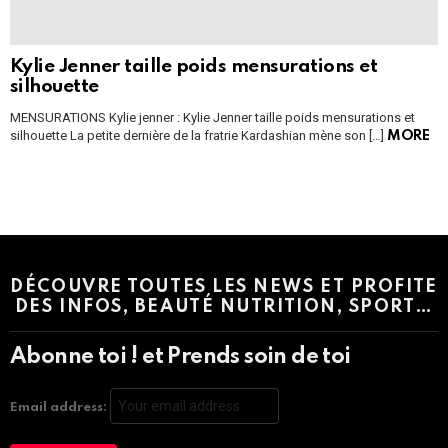
Kylie Jenner taille poids mensurations et
silhouette
MENSURATIONS Kylie jenner : Kylie Jenner taille poids mensurations et
silhouette La petite dernière de la fratrie Kardashian mène son […]
MORE
Instagram module disabled. Please enable it in the WP Admin >
Settings > G1 Socials > Instagram.
DÉCOUVRE TOUTES LES NEWS ET PROFITE
DES INFOS, BEAUTÉ NUTRITION, SPORT…
Abonne toi ! et Prends soin de toi
Email address: