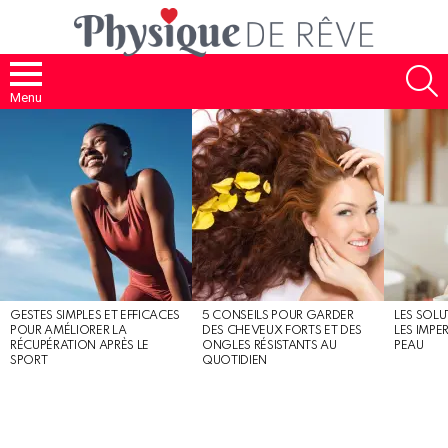
S
Menu
MOST
SHARED
STORIES
GESTES SIMPLES ET EFFICACES
5 CONSEILS POUR GARDER
LES SOLU
POUR AMÉLIORER LA
DES CHEVEUX FORTS ET DES
LES IMPE
RÉCUPÉRATION APRÈS LE
ONGLES RÉSISTANTS AU
PEAU
SPORT
QUOTIDIEN