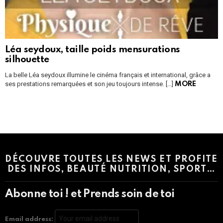
Léa seydoux, taille poids mensurations
silhouette
La belle Léa seydoux illumine le cinéma français et international, grâce a
ses prestations remarquées et son jeu toujours intense. […]
MORE
Instagram module disabled. Please enable it in the WP Admin >
Settings > G1 Socials > Instagram.
DÉCOUVRE TOUTES LES NEWS ET PROFITE
DES INFOS, BEAUTÉ NUTRITION, SPORT…
Abonne toi ! et Prends soin de toi
Email address: