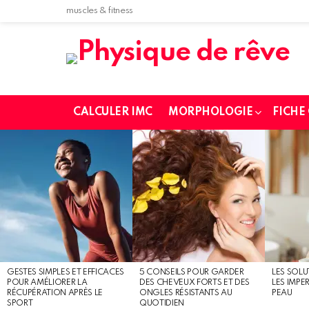
muscles & fitness
CALCULER IMC
MORPHOLOGIE
FICHE
MOST
SHARED
STORIES
GESTES SIMPLES ET EFFICACES
5 CONSEILS POUR GARDER
LES SOLU
POUR AMÉLIORER LA
DES CHEVEUX FORTS ET DES
LES IMPE
RÉCUPÉRATION APRÈS LE
ONGLES RÉSISTANTS AU
PEAU
SPORT
QUOTIDIEN