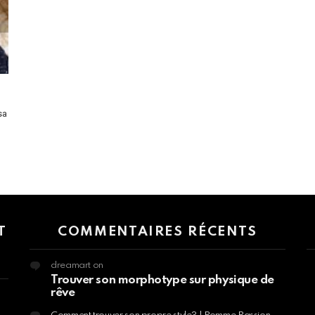
sa
 > G1 Socials > Instagram.
T
COMMENTAIRES RÉCENTS
dreamart
on
Trouver son morphotype sur physique de
rêve