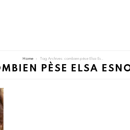
Home
Tag Archives: combien pèse Elsa Esnoult
MBIEN PÈSE ELSA ESN