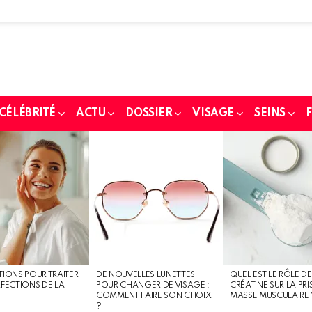
 CÉLÉBRITÉ
ACTU
DOSSIER
VISAGE
SEINS
F
TIONS POUR TRAITER
DE NOUVELLES LUNETTES
QUEL EST LE RÔLE DE
RFECTIONS DE LA
POUR CHANGER DE VISAGE :
CRÉATINE SUR LA PRI
COMMENT FAIRE SON CHOIX
MASSE MUSCULAIRE 
?