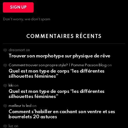
Don't worry, we don't spam
COMMENTAIRES RÉCENTS
dreamart
on
Trouver son morphotype sur physique de rêve
Comment trouver son propre style? | Pomme Passion Blog
on
Quel est mon type de corps “les différentes
silhouettes féminines”
kiki
on
Quel est mon type de corps “les différentes
silhouettes féminines”
meilleur tv led
on
Comment s’habiller en cachant son ventre et ses
bourrelets 20 astuces
luz
on