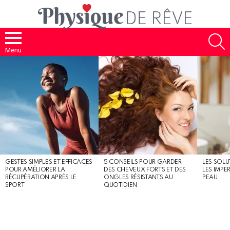
S
Menu
MOST
SHARED
STORIES
GESTES SIMPLES ET EFFICACES
5 CONSEILS POUR GARDER
LES SOLU
POUR AMÉLIORER LA
DES CHEVEUX FORTS ET DES
LES IMPE
RÉCUPÉRATION APRÈS LE
ONGLES RÉSISTANTS AU
PEAU
SPORT
QUOTIDIEN