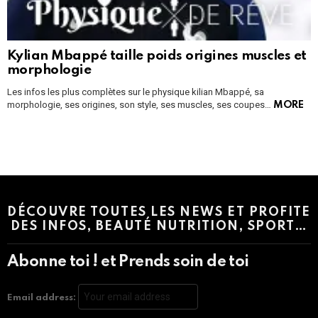
Kylian Mbappé taille poids origines muscles et
morphologie
Les infos les plus complètes sur le physique kilian Mbappé, sa
morphologie, ses origines, son style, ses muscles, ses coupes…
MORE
Instagram module disabled. Please enable it in the WP Admin >
Settings > G1 Socials > Instagram.
DÉCOUVRE TOUTES LES NEWS ET PROFITE
DES INFOS, BEAUTÉ NUTRITION, SPORT…
Abonne toi ! et Prends soin de toi
Email address: