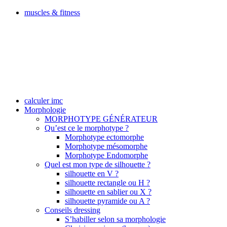
muscles & fitness
calculer imc
Morphologie
MORPHOTYPE GÉNÉRATEUR
Qu’est ce le morphotype ?
Morphotype ectomorphe
Morphotype mésomorphe
Morphotype Endomorphe
Quel est mon type de silhouette ?
silhouette en V ?
silhouette rectangle ou H ?
silhouette en sablier ou X ?
silhouette pyramide ou A ?
Conseils dressing
S’habiller selon sa morphologie