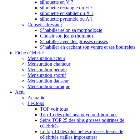
silhouette en V ?
silhouette rectangle ou H ?
silhouette en sablier ou X ?
silhouette pyramide ou A ?
Conseils dressing
S’habiller selon sa morphologie
Choisir son jeans (homme)
S’habiller avec des grosses cuisses
S’habiller en cachant son ventre et ses bourrelets
Fiche célébrité
Mensuration acteur
Mensuration chanteur
Mensuration people
Mensuration sportif
Mensuration danseur
Mensuration comique
Actu
Actualité
Les tops
TOP voir tous
Top 15 des plus beaux yeux d’hommes
Seins TOP 25 des plus grosses poitrines de
célébrités
Le top 10 des plus belles grosses fesses de
célébrités (tailles imposantes)