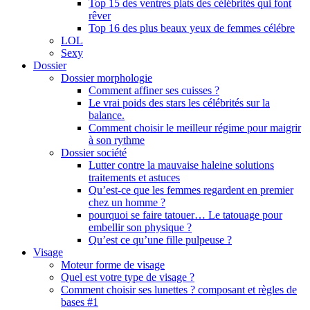
Top 15 des ventres plats des célébrités qui font
rêver
Top 16 des plus beaux yeux de femmes célébre
LOL
Sexy
Dossier
Dossier morphologie
Comment affiner ses cuisses ?
Le vrai poids des stars les célébrités sur la
balance.
Comment choisir le meilleur régime pour maigrir
à son rythme
Dossier société
Lutter contre la mauvaise haleine solutions
traitements et astuces
Qu’est-ce que les femmes regardent en premier
chez un homme ?
pourquoi se faire tatouer… Le tatouage pour
embellir son physique ?
Qu’est ce qu’une fille pulpeuse ?
Visage
Moteur forme de visage
Quel est votre type de visage ?
Comment choisir ses lunettes ? composant et règles de
bases #1