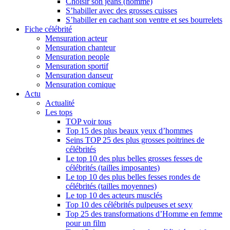
Choisir son jeans (homme)
S’habiller avec des grosses cuisses
S’habiller en cachant son ventre et ses bourrelets
Fiche célébrité
Mensuration acteur
Mensuration chanteur
Mensuration people
Mensuration sportif
Mensuration danseur
Mensuration comique
Actu
Actualité
Les tops
TOP voir tous
Top 15 des plus beaux yeux d’hommes
Seins TOP 25 des plus grosses poitrines de
célébrités
Le top 10 des plus belles grosses fesses de
célébrités (tailles imposantes)
Le top 10 des plus belles fesses rondes de
célébrités (tailles moyennes)
Le top 10 des acteurs musclés
Top 10 des célébrités pulpeuses et sexy
Top 25 des transformations d’Homme en femme
pour un film