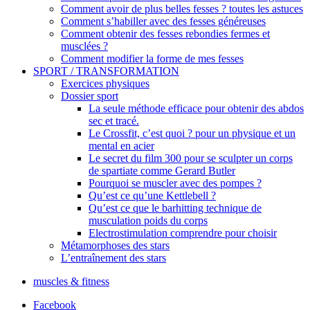
Comment avoir de plus belles fesses ? toutes les astuces
Comment s’habiller avec des fesses généreuses
Comment obtenir des fesses rebondies fermes et
musclées ?
Comment modifier la forme de mes fesses
SPORT / TRANSFORMATION
Exercices physiques
Dossier sport
La seule méthode efficace pour obtenir des abdos
sec et tracé.
Le Crossfit, c’est quoi ? pour un physique et un
mental en acier
Le secret du film 300 pour se sculpter un corps
de spartiate comme Gerard Butler
Pourquoi se muscler avec des pompes ?
Qu’est ce qu’une Kettlebell ?
Qu’est ce que le barhitting technique de
musculation poids du corps
Electrostimulation comprendre pour choisir
Métamorphoses des stars
L’entraînement des stars
muscles & fitness
Facebook