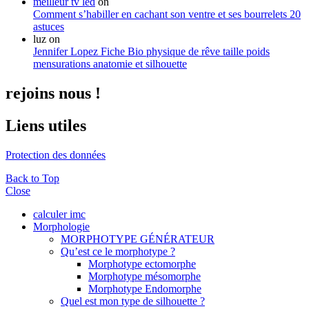
meilleur tv led
on
Comment s’habiller en cachant son ventre et ses bourrelets 20
astuces
luz
on
Jennifer Lopez Fiche Bio physique de rêve taille poids
mensurations anatomie et silhouette
rejoins nous !
Liens utiles
Protection des données
Back to Top
Close
calculer imc
Morphologie
MORPHOTYPE GÉNÉRATEUR
Qu’est ce le morphotype ?
Morphotype ectomorphe
Morphotype mésomorphe
Morphotype Endomorphe
Quel est mon type de silhouette ?