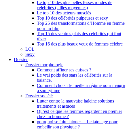
Le top 10 des plus belles fesses rondes de
célébrités (tailles moyennes)
Le top 10 des acteurs musclés
Top 10 des célébrités pulpeuses et sexy
Top 25 des transformations d’Homme en femme
pour un film
Top 15 des ventres plats des célébrités qui font
rêver
Top 16 des plus beaux yeux de femmes célébre
LOL
Sexy
Dossier
Dossier morphologie
Comment affiner ses cuisses ?
Le vrai poids des stars les célébrités sur la
balance.
Comment choisir le meilleur régime pour maigrir
à son rythme
Dossier société
Lutter contre la mauvaise haleine solutions
traitements et astuces
Qu’est-ce que les femmes regardent en premier
chez un homme ?
pourquoi se faire tatouer… Le tatouage pour
embellir son physique ?