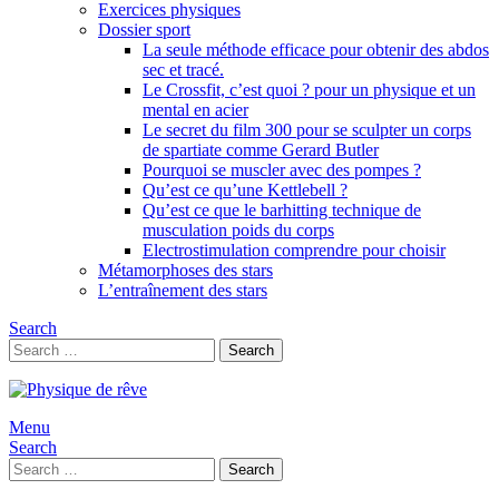
Exercices physiques
Dossier sport
La seule méthode efficace pour obtenir des abdos
sec et tracé.
Le Crossfit, c’est quoi ? pour un physique et un
mental en acier
Le secret du film 300 pour se sculpter un corps
de spartiate comme Gerard Butler
Pourquoi se muscler avec des pompes ?
Qu’est ce qu’une Kettlebell ?
Qu’est ce que le barhitting technique de
musculation poids du corps
Electrostimulation comprendre pour choisir
Métamorphoses des stars
L’entraînement des stars
Search
Search
Search
for:
Menu
Search
Search
Search
for: