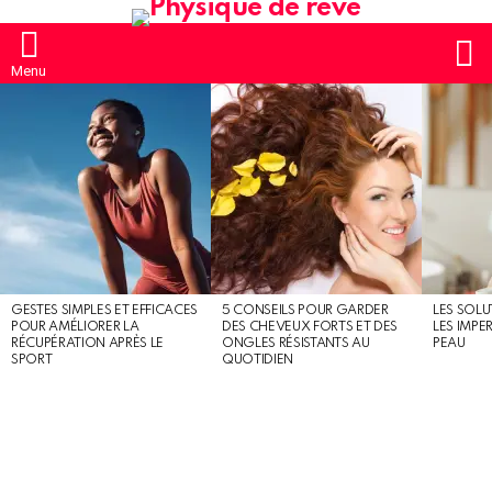
S
Menu
MOST
SHARED
STORIES
GESTES SIMPLES ET EFFICACES
5 CONSEILS POUR GARDER
LES SOLU
POUR AMÉLIORER LA
DES CHEVEUX FORTS ET DES
LES IMPE
RÉCUPÉRATION APRÈS LE
ONGLES RÉSISTANTS AU
PEAU
SPORT
QUOTIDIEN