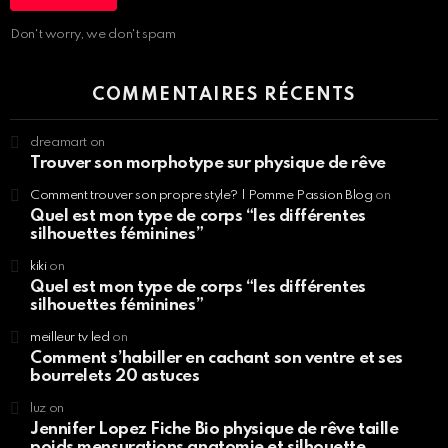
Don't worry, we don't spam
COMMENTAIRES RÉCENTS
dreamart
on
Trouver son morphotype sur physique de rêve
Comment trouver son propre style? | Pomme Passion Blog
on
Quel est mon type de corps “les différentes
silhouettes féminines”
kiki
on
Quel est mon type de corps “les différentes
silhouettes féminines”
meilleur tv led
on
Comment s’habiller en cachant son ventre et ses
bourrelets 20 astuces
luz
on
Jennifer Lopez Fiche Bio physique de rêve taille
poids mensurations anatomie et silhouette