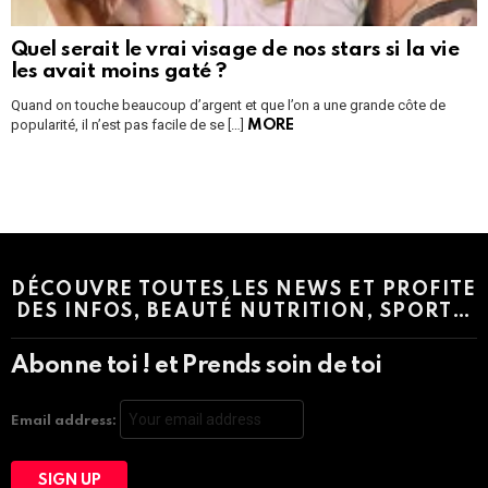
Quel serait le vrai visage de nos stars si la vie
les avait moins gaté ?
Quand on touche beaucoup d’argent et que l’on a une grande côte de
popularité, il n’est pas facile de se […]
MORE
Instagram module disabled. Please enable it in the WP Admin >
Settings > G1 Socials > Instagram.
DÉCOUVRE TOUTES LES NEWS ET PROFITE
DES INFOS, BEAUTÉ NUTRITION, SPORT…
Abonne toi ! et Prends soin de toi
Email address: