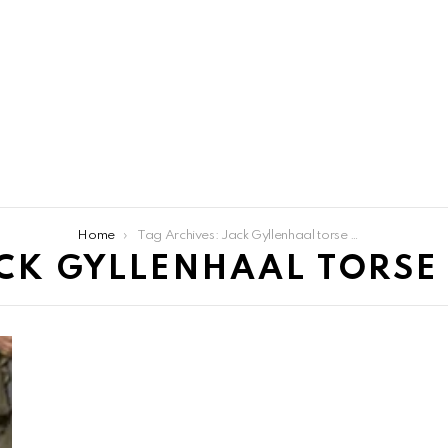
Home
Tag Archives: Jack Gyllenhaal torse nue
CK GYLLENHAAL TORSE