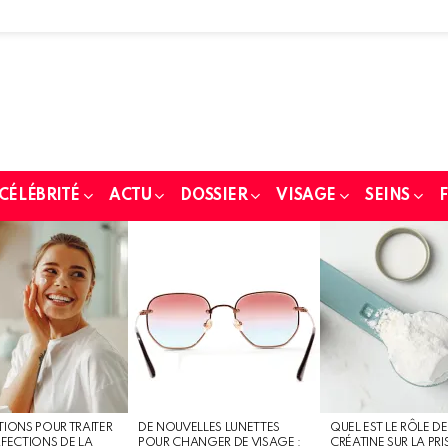
 CÉLÉBRITÉ
ACTU
DOSSIER
VISAGE
SEINS
F
TIONS POUR TRAITER
DE NOUVELLES LUNETTES
QUEL EST LE RÔLE DE
RFECTIONS DE LA
POUR CHANGER DE VISAGE :
CRÉATINE SUR LA PRI