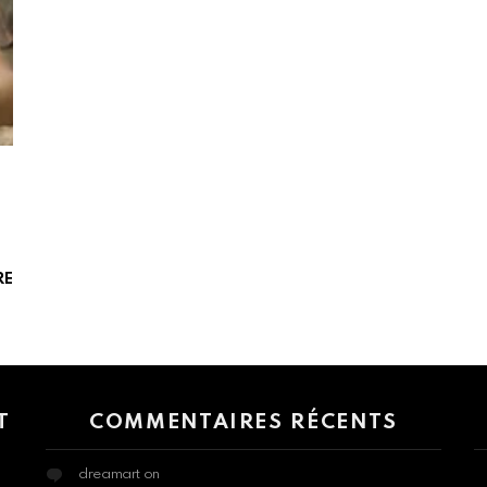
RE
 > G1 Socials > Instagram.
T
COMMENTAIRES RÉCENTS
dreamart
on