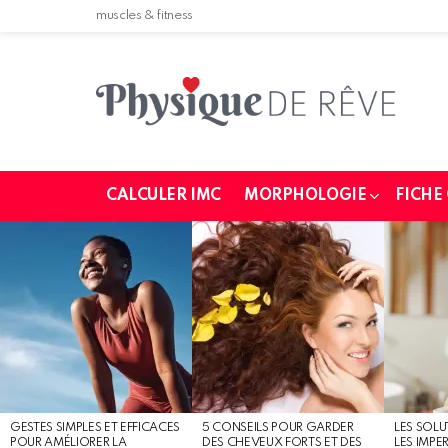
muscles & fitness
CALCULER IMC
MORPHOLOGIE
FICHE
MOST
SHARED
STORIES
GESTES SIMPLES ET EFFICACES
5 CONSEILS POUR GARDER
LES SOLU
POUR AMÉLIORER LA
DES CHEVEUX FORTS ET DES
LES IMPE