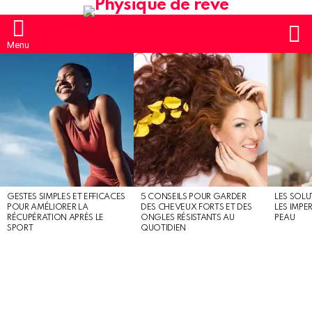
S
Menu
MOST
SHARED
STORIES
GESTES SIMPLES ET EFFICACES
5 CONSEILS POUR GARDER
LES SOLU
POUR AMÉLIORER LA
DES CHEVEUX FORTS ET DES
LES IMPE
RÉCUPÉRATION APRÈS LE
ONGLES RÉSISTANTS AU
PEAU
SPORT
QUOTIDIEN