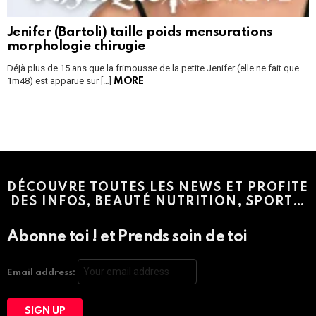
Jenifer (Bartoli) taille poids mensurations
morphologie chirugie
Déjà plus de 15 ans que la frimousse de la petite Jenifer (elle ne fait que
1m48) est apparue sur […]
MORE
Instagram module disabled. Please enable it in the WP Admin >
Settings > G1 Socials > Instagram.
DÉCOUVRE TOUTES LES NEWS ET PROFITE
DES INFOS, BEAUTÉ NUTRITION, SPORT…
Abonne toi ! et Prends soin de toi
Email address: