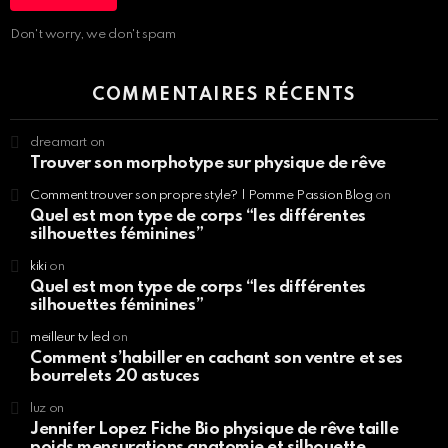
Don't worry, we don't spam
COMMENTAIRES RÉCENTS
dreamart
on
Trouver son morphotype sur physique de rêve
Comment trouver son propre style? | Pomme Passion Blog
on
Quel est mon type de corps “les différentes
silhouettes féminines”
kiki
on
Quel est mon type de corps “les différentes
silhouettes féminines”
meilleur tv led
on
Comment s’habiller en cachant son ventre et ses
bourrelets 20 astuces
luz
on
Jennifer Lopez Fiche Bio physique de rêve taille
poids mensurations anatomie et silhouette