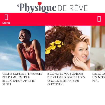
S
Menu
MOST
SHARED
STORIES
GESTES SIMPLES ET EFFICACES
5 CONSEILS POUR GARDER
LES SOLU
POUR AMÉLIORER LA
DES CHEVEUX FORTS ET DES
LES IMPE
RÉCUPÉRATION APRÈS LE
ONGLES RÉSISTANTS AU
PEAU
SPORT
QUOTIDIEN