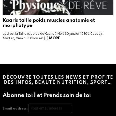
Kaaris taille poids muscles anatomie et
morphotype
quel est la Taille et poids de Kaaris ? Né à 30 janvier 1980 à Cocody,
Abidjan, Gnakouri Okou est […]
MORE
Instagram module disabled. Please enable it in the WP Admin >
Settings > G1 Socials > Instagram.
DÉCOUVRE TOUTES LES NEWS ET PROFITE
DES INFOS, BEAUTÉ NUTRITION, SPORT…
Abonne toi ! et Prends soin de toi
Email address: