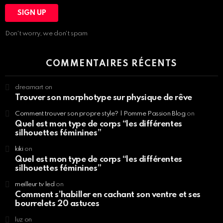
Don't worry, we don't spam
COMMENTAIRES RÉCENTS
dreamart
on
Trouver son morphotype sur physique de rêve
Comment trouver son propre style? | Pomme Passion Blog
on
Quel est mon type de corps “les différentes
silhouettes féminines”
kiki
on
Quel est mon type de corps “les différentes
silhouettes féminines”
meilleur tv led
on
Comment s’habiller en cachant son ventre et ses
bourrelets 20 astuces
luz
on