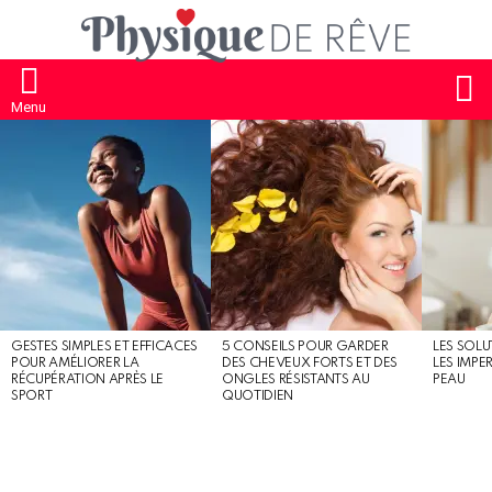
S
Menu
MOST
SHARED
STORIES
GESTES SIMPLES ET EFFICACES
5 CONSEILS POUR GARDER
LES SOLU
POUR AMÉLIORER LA
DES CHEVEUX FORTS ET DES
LES IMPE
RÉCUPÉRATION APRÈS LE
ONGLES RÉSISTANTS AU
PEAU
SPORT
QUOTIDIEN