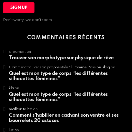
Don't worry, we don't spam
COMMENTAIRES RÉCENTS
dreamart
on
Trouver son morphotype sur physique de rêve
Comment trouver son propre style? | Pomme Passion Blog
on
Quel est mon type de corps “les différentes
silhouettes féminines”
kiki
on
Quel est mon type de corps “les différentes
silhouettes féminines”
meilleur tv led
on
Comment s’habiller en cachant son ventre et ses
bourrelets 20 astuces
luz
on