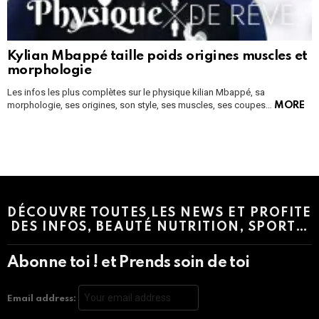
Kylian Mbappé taille poids origines muscles et
morphologie
Les infos les plus complètes sur le physique kilian Mbappé, sa
morphologie, ses origines, son style, ses muscles, ses coupes…
MORE
Instagram module disabled. Please enable it in the WP Admin >
Settings > G1 Socials > Instagram.
DÉCOUVRE TOUTES LES NEWS ET PROFITE
DES INFOS, BEAUTÉ NUTRITION, SPORT…
Abonne toi ! et Prends soin de toi
Email address: