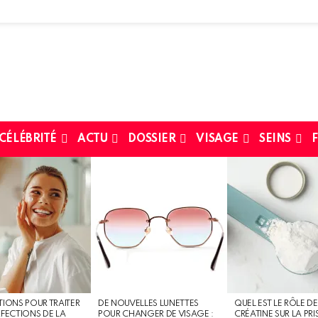
 CÉLÉBRITÉ
ACTU
DOSSIER
VISAGE
SEINS
F
TIONS POUR TRAITER
DE NOUVELLES LUNETTES
QUEL EST LE RÔLE DE
RFECTIONS DE LA
POUR CHANGER DE VISAGE :
CRÉATINE SUR LA PRI