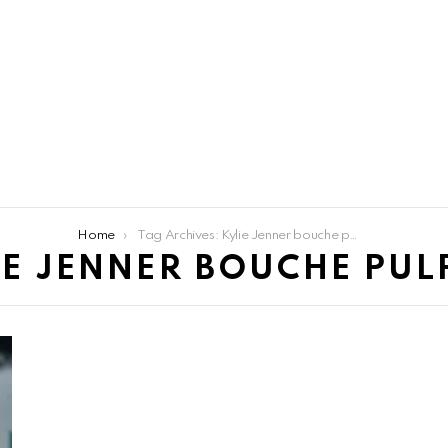
Home
Tag Archives: Kylie Jenner bouche pulpeuse
IE JENNER BOUCHE PUL