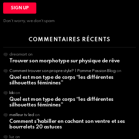
Don't worry, we don't spam
COMMENTAIRES RÉCENTS
dreamart
on
Trouver son morphotype sur physique de rêve
Comment trouver son propre style? | Pomme Passion Blog
on
Quel est mon type de corps “les différentes
silhouettes féminines”
kiki
on
Quel est mon type de corps “les différentes
silhouettes féminines”
meilleur tv led
on
Comment s’habiller en cachant son ventre et ses
bourrelets 20 astuces
luz
on