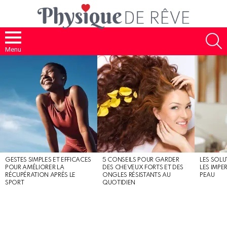
S
Menu
MOST
SHARED
STORIES
GESTES SIMPLES ET EFFICACES
5 CONSEILS POUR GARDER
LES SOLU
POUR AMÉLIORER LA
DES CHEVEUX FORTS ET DES
LES IMPE
RÉCUPÉRATION APRÈS LE
ONGLES RÉSISTANTS AU
PEAU
SPORT
QUOTIDIEN