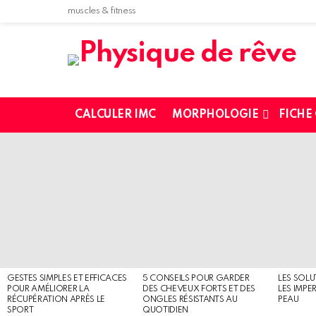
muscles & fitness
CALCULER IMC
MORPHOLOGIE
FICHE
MOST
SHARED
STORIES
GESTES SIMPLES ET EFFICACES
5 CONSEILS POUR GARDER
LES SOLU
POUR AMÉLIORER LA
DES CHEVEUX FORTS ET DES
LES IMPE
RÉCUPÉRATION APRÈS LE
ONGLES RÉSISTANTS AU
PEAU
SPORT
QUOTIDIEN