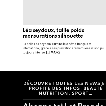
Léa seydoux, taille poids
mensurations silhouette
La belle Léa seydoux illumine le cinéma français et
international, grâce a ses prestations remarquées et son jeu
toujours intense. […]
MORE
Instagram module disabled. Please enable it in the WP Admin > Settings
DÉCOUVRE TOUTES LES NEWS E
PROFITE DES INFOS, BEAUTÉ
NUTRITION, SPORT…