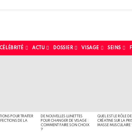
 CÉLÉBRITÉ
ACTU
DOSSIER
VISAGE
SEINS
F
TIONS POUR TRAITER
DE NOUVELLES LUNETTES
QUEL EST LE RÔLE DE
RFECTIONS DE LA
POUR CHANGER DE VISAGE :
CRÉATINE SUR LA PRI
COMMENT FAIRE SON CHOIX
MASSE MUSCULAIRE 
?