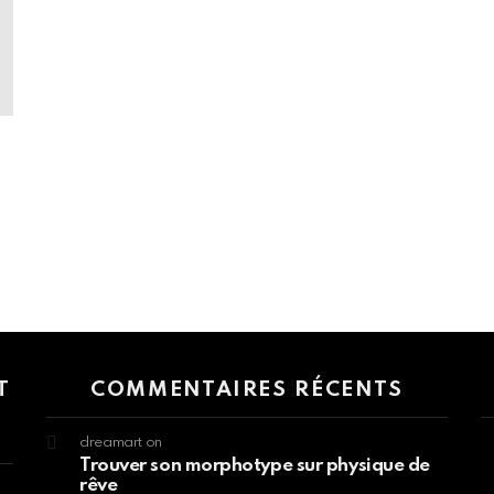
 > G1 Socials > Instagram.
T
COMMENTAIRES RÉCENTS
dreamart
on
Trouver son morphotype sur physique de
rêve