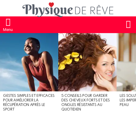
S
Menu
MOST
SHARED
STORIES
GESTES SIMPLES ET EFFICACES
5 CONSEILS POUR GARDER
LES SOLU
POUR AMÉLIORER LA
DES CHEVEUX FORTS ET DES
LES IMPE
RÉCUPÉRATION APRÈS LE
ONGLES RÉSISTANTS AU
PEAU
SPORT
QUOTIDIEN