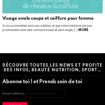
Visage ovale coupe et coiffure pour femme
Si vos pommettes sont peu visibles, et que votre mâchoire est peu
proéminente avec des contours lisses et sans angle, […]
MORE
Instagram module disabled. Please enable it in the WP Admin >
Settings > G1 Socials > Instagram.
DÉCOUVRE TOUTES LES NEWS ET PROFITE
DES INFOS, BEAUTÉ NUTRITION, SPORT…
Abonne toi ! et Prends soin de toi
Email address: